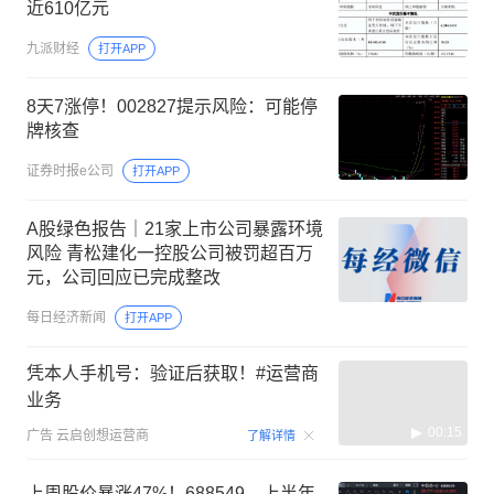
近610亿元
九派财经
打开APP
8天7涨停！002827提示风险：可能停
牌核查
证券时报e公司
打开APP
A股绿色报告｜21家上市公司暴露环境
风险 青松建化一控股公司被罚超百万
元，公司回应已完成整改
每日经济新闻
打开APP
凭本人手机号：验证后获取！#运营商
业务
00:15
广告
云启创想运营商
了解详情
上周股价暴涨47%！688549，上半年