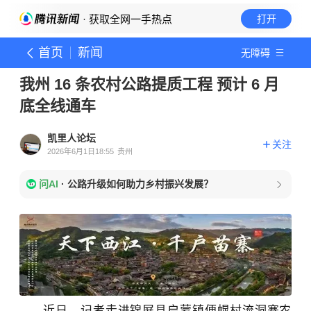
· 获取全网一手热点
打开
首页
新闻
无障碍
我州 16 条农村公路提质工程 预计 6 月
底全线通车
凯里人论坛
关注
2026年6月1日18:55
贵州
问AI
·
公路升级如何助力乡村振兴发展？
近日，记者走进锦屏县启蒙镇便幌村流洞寨农