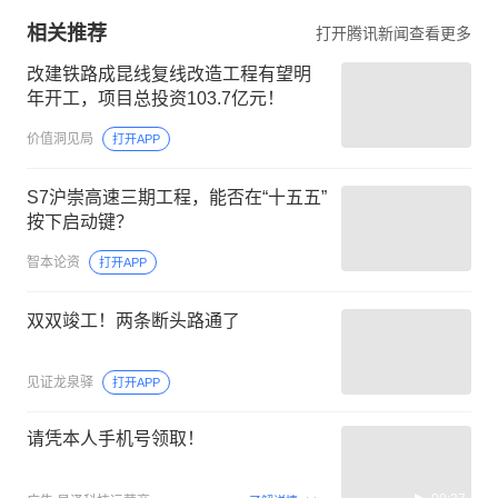
相关推荐
打开腾讯新闻查看更多
改建铁路成昆线复线改造工程有望明
年开工，项目总投资103.7亿元！
价值洞见局
打开APP
S7沪崇高速三期工程，能否在“十五五”
按下启动键？
智本论资
打开APP
双双竣工！两条断头路通了
见证龙泉驿
打开APP
请凭本人手机号领取！