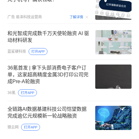
00:15
广告
易泽科技运营商
了解详情
和光智成完成数千万天使轮融资 AI 驱
动材料研发
蓝鲨硬科技
打开APP
36氪首发 | 拿下头部消费电子客户订
单，这家超高精度金属3D打印公司完
成Pre-A轮融资
36氪
打开APP
全链路AI数据基建科技公司恺望数据
完成逾亿元规模新一轮战略融资
猎云网
打开APP