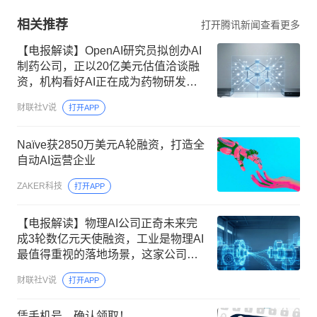
相关推荐
打开腾讯新闻查看更多
【电报解读】OpenAI研究员拟创办AI
制药公司，正以20亿美元估值洽谈融
资，机构看好AI正在成为药物研发体
系升级的核心变量，这家公司自主研
财联社V说
打开APP
发的AI药物设计平台覆盖新药早期研
发的多个关键环节
Naïve获2850万美元A轮融资，打造全
自动AI运营企业
ZAKER科技
打开APP
【电报解读】物理AI公司正奇未来完
成3轮数亿元天使融资，工业是物理AI
最值得重视的落地场景，这家公司已
发布对标英伟达Omniverse的工业级物
财联社V说
打开APP
理AI平台
凭手机号，确认领取！