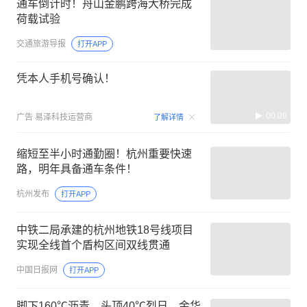
通车倒计时！舟山金鹏跨海大桥完成
荷载试验
交通旅游导报
打开APP
凭本人手机号确认！
00:09
广告
易泽科技运营商
了解详情
缩短至半小时通勤圈！杭州重要快速
路，明年具备通车条件！
杭州发布
打开APP
中铁二局承建的杭州地铁18号线项目
实现全线首个盾构区间双线贯通
中国日报网
打开APP
脚下160℃沥青、头顶40℃烈日，金华