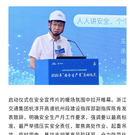
启动仪式在安全宣传片的暖场氛围中拉开帷幕。
浙江
交通集团
杭淳开高速杭州段建设指挥部
副指挥陈肯
发
表致辞，明确
安全生产月
工作要求，强调要以最高标
准、最严举措压实安全责任，聚焦
高处作业
、起重吊
装、临时用电、基坑支护等高风险环节，全力防范化