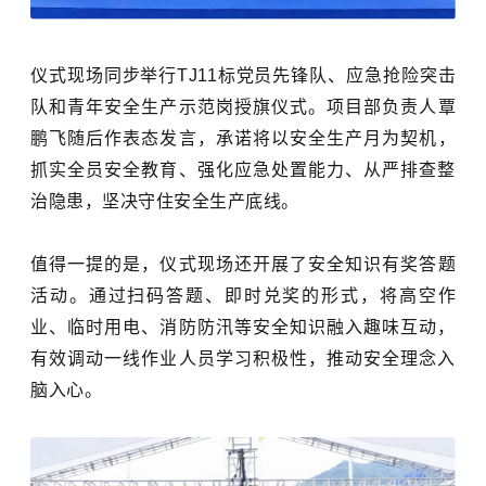
仪式现场同步举行
TJ11标
党员先锋队、应急抢险突击
队
和青年安全生产示范岗
授旗仪式。项目部负责人
覃
鹏飞
随后作表态发言，承诺将以安全生产月为契机，
抓实全员安全教育、强化应急处置能力、从严排查整
治隐患，坚决守住安全生产底线。
值得一提的是，
仪式现场
还
开展
了
安全知识有奖答题
活动。通过扫码答题、即时兑奖的形式，将高空作
业、临时用电、消防防汛等安全知识融入趣味互动，
有效调动一线作业人员学习积极性，推动安全理念入
脑入心。