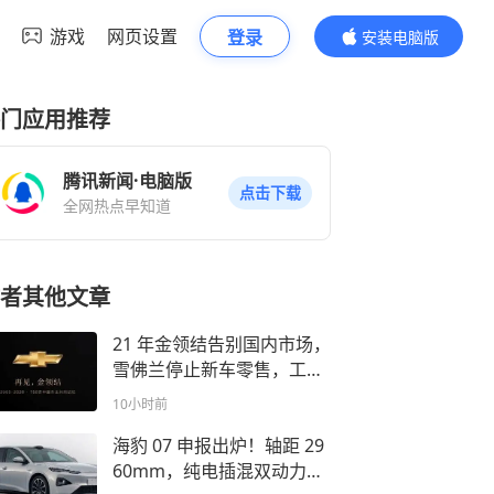
游戏
网页设置
登录
安装电脑版
内容更精彩
门应用推荐
腾讯新闻·电脑版
点击下载
全网热点早知道
者其他文章
21 年金领结告别国内市场，
雪佛兰停止新车零售，工厂
转型出口基地
10小时前
海豹 07 申报出炉！轴距 29
60mm，纯电插混双动力可