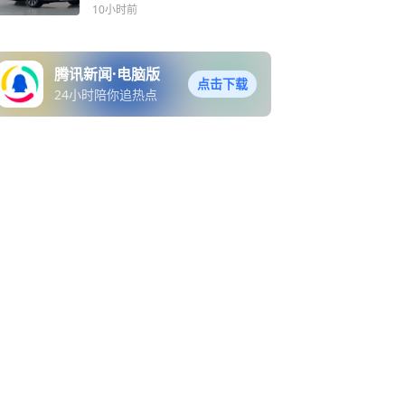
选可配激光雷达
10小时前
腾讯新闻·电脑版
点击下载
24小时陪你追热点