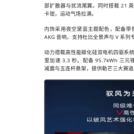
部扩散器与扰流尾翼。同时搭载 21 英寸
卡钳，运动气场拉满。
内饰采用夜空黛蓝主题配色，配备带侧翼
AKG 音响，支持
杜比全景声
与 V 系
动力搭载高性能碳化硅双电机四驱系统，综
里加速 3.3 秒
。配备 95.7kWh 三元
减震与五连杆悬架，提供勒芒三大赛道