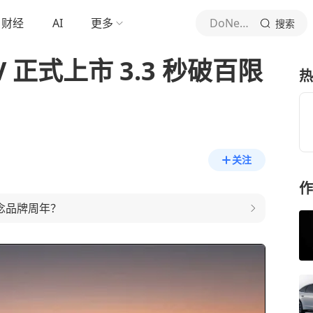
财经
AI
更多
DoNews汽车
搜索
V 正式上市 3.3 秒破百限
热
关注
作
念品牌周年？