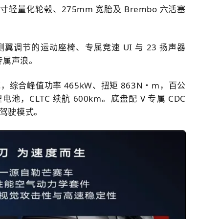
轻量化轮毂、275mm 宽胎及 Brembo 六活塞
调节的运动座椅、专属竞速 UI 与 23 扬声器
列专属声浪。
合峰值功率 465kW、扭矩 863N・m，
百公
锂电池，CLTC 续航 600km。底盘配 V 专属 CDC
驾驶模式。