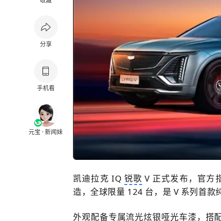
收藏
分享
手机看
元宝 · 新闻妹
凯迪拉克 IQ
锐歌
V 正式发布，官方指
造，
全球限量 124 台
，是 V 系列首款
外观配备专属流光炫银哑光车漆，搭