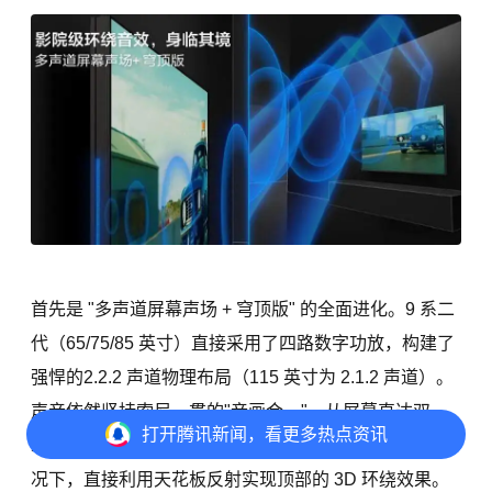
首先是 "多声道屏幕声场 + 穹顶版" 的全面进化。9 系二
代（65/75/85 英寸）直接采用了四路数字功放，构建了
强悍的2.2.2 声道物理布局（115 英寸为 2.1.2 声道）。
声音依然坚持索尼一贯的"音画合一"，从屏幕直达双
打开
腾讯新闻，看更多热点资讯
耳；而新增的向上发声单元，能够在不外接回音壁的情
况下，直接利用天花板反射实现顶部的 3D 环绕效果。