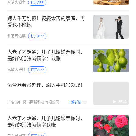
对话实验室
打开APP
嫁人千万别傻！婆婆命苦的家庭，再
爱也不能嫁
雏菊耳语集
打开APP
人老了才想通：儿子儿媳嫌弃你时，
最好的活法就俩字：认账
高敏人群社
打开APP
运营商会员办理，输入手机号领取！
00:15
广告
厦门微书网络科技有限公司
了解详情
人老了才想通：儿子儿媳嫌弃你时，
最好的活法就俩字认账