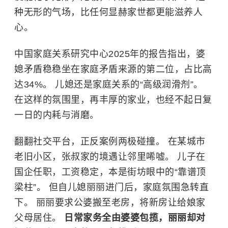
种无形的气场，比任何显赫家世都更能滋养人
心。
中国家庭关系研究中心2025年的报告指出，婆
媳矛盾稳稳坐在家庭矛盾来源的第二位，占比高
达34%。 儿媳还是家庭关系的“高级润滑剂”。
在这样的氛围里，再丰厚的家业，也经不起日复
一日的内耗与消磨。
翻翻社交平台，正反案例两极碰撞。 在某城市
老旧小区，张叔家的境遇让邻里唏嘘。 儿子在
国企任职，工资稳定，本是街坊眼中的“靠谱顶
梁柱”。 但自儿媳丽丽进门后，家庭氛围急转直
下。 丽丽要求公婆搬至老房，将新房让给娘家
父母居住。
日常家务全由婆婆包揽，丽丽却对