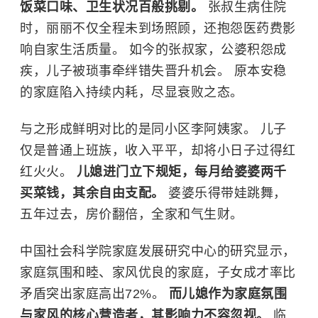
饭菜口味、卫生状况百般挑剔。
张叔生病住院
时，丽丽不仅全程未到场照顾，还抱怨医药费影
响自家生活质量。 如今的张叔家，公婆积怨成
疾，儿子被琐事牵绊错失晋升机会。 原本安稳
的家庭陷入持续内耗，尽显衰败之态。
与之形成鲜明对比的是同小区李阿姨家。 儿子
仅是普通上班族，收入平平，却将小日子过得红
红火火。
儿媳进门立下规矩，每月给婆婆两千
买菜钱，其余自由支配。
婆婆乐得带娃跳舞，
五年过去，房价翻倍，全家和气生财。
中国社会科学院家庭发展研究中心的研究显示，
家庭氛围和睦、家风优良的家庭，子女成才率比
矛盾突出家庭高出72%。
而儿媳作为家庭氛围
与家风的核心营造者，其影响力不容忽视。
临