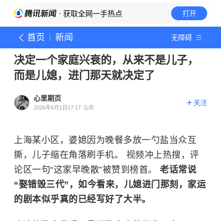
· 获取全网一手热点
打开
首页
新闻
无障碍
决定一个家庭兴衰的，从来不是儿子，
而是儿媳，进门那天就决定了
心里期页
关注
2026年6月1日17:17
山东
上海某小区，婆媳因为晚餐多放一勺盐当众互
撕，儿子缩在角落刷手机。 视频冲上热搜，评
论区一句“这家早晚散”被赞到榜首。
老话常说
“娶错毁三代”，如今看来，儿媳进门那刻，家运
的剧本似乎真的已经写好了大半。