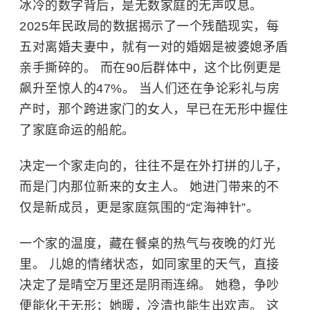
冰冷的数字背后，是无数家庭的无声叹息。
2025年民政局的数据揭示了一个残酷现实，每
五对离婚夫妻中，就有一对的婚姻是被婆媳矛盾
亲手撕碎的。 而在90后群体中，这个比例更是
飙升至惊人的47%。 当人们还在争论彩礼与房
产时，那个跨进家门的女人，早已在无形中握住
了家庭命运的船舵。
决定一个家走向的，往往不是在外打拼的儿子，
而是门内那位新来的女主人。 她进门带来的不
仅是新成员，更是家庭氛围的“定海神针”。
一个家的温度，藏在餐桌的热气与夜晚的灯光
里。 儿媳的情绪状态，如同家里的天气，直接
决定了是晴空万里还是阴雨连绵。 她稳，争吵
便能化于无形；她暖，冷清也能生出欢声。 这