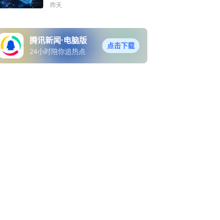
成模型Qwen-Image-3.0 上
昨天
线；宇树科技IPO市值或超4
00亿
腾讯新闻·电脑版
点击下载
24小时陪你追热点