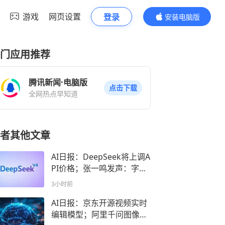
游戏
网页设置
登录
安装电脑版
内容更精彩
门应用推荐
腾讯新闻·电脑版
点击下载
全网热点早知道
者其他文章
AI日报：DeepSeek将上调A
PI价格；张一鸣发声：字节
模型拒绝“AI蒸馏” ；美图上
3小时前
线AI平台MeituHub
AI日报：京东开源视频实时
编辑模型；阿里千问图像生