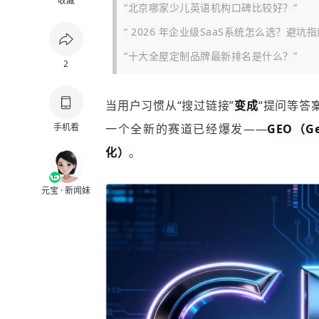
收藏
“北京哪家少儿英语机构口碑比较好？”
“ 2026 年企业级SaaS系统怎么选？避坑
“十大全屋定制品牌最新排名是什么？”
2
当用户习惯从“搜过链接”
变成
“提问等答
手机看
一个全新的赛道已经爆发——
GEO（Ge
化）
。
元宝 · 新闻妹