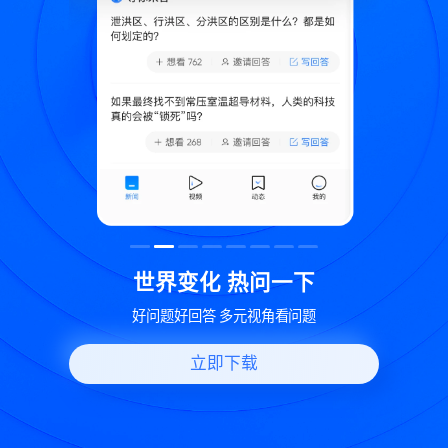
致
世界变化 热问一下
好问题好回答 多元视角看问题
立即下载