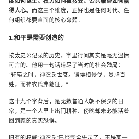
度如何诞生、权力如何被接受、公共服务如何赢
得人心。
而这三个维度，正好也是任何时代、任
何组织都要直面的核心命题。
1.和平是需要创造的
按太史公记录的历史，字里行间其实是毫无温情
可言的。他用一句话道尽了当时的社会残局：
“轩辕之时，神农氏世衰。诸侯相侵伐，暴虐百
姓，而神农氏弗能征。”
这十九个字背后，是无数普通人朝不保夕的日
常，是一个人早上出门耕种、傍晚却未必能活着
回到家的真实恐惧。
旧有的权威“神农氏”已经完全失灵了，不是某一