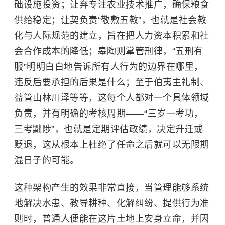
础设施投资；让弃专注农业技术推广，确保粮食
供给稳定；让契负责“敬敷五教”，也就是社会教
化与人际规范的建立，旨在把人力资本积累和社
会合作成本的降低；皋陶则掌管刑律，“五刑有
服”明明白白地告诉所有人行为的边界在哪里，
违反后要承担的后果是什么；至于伯夷主礼制、
益管山林川泽等等，这每个人都对一个具体领域
负责，并有明确的考核周期——“三岁一考功，
三考黜陟”，也就是定期评估政绩，决定升迁或
贬退，这从根本上杜绝了任命之后就可以无限期
混日子的可能。
这种架构产生的效果非常直接，当管理能够系统
地解决水患、教导耕种、化解纠纷、提供行为准
则时，普通人便能在这片土地上安身立命，并因