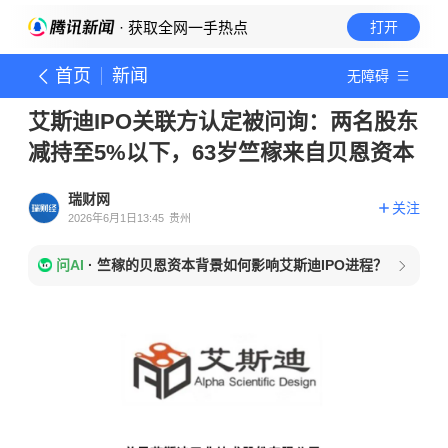
· 获取全网一手热点
打开
首页
新闻
无障碍
艾斯迪IPO关联方认定被问询：两名股东
减持至5%以下，63岁竺稼来自贝恩资本
瑞财网
关注
2026年6月1日13:45
贵州
问AI
·
竺稼的贝恩资本背景如何影响艾斯迪IPO进程？