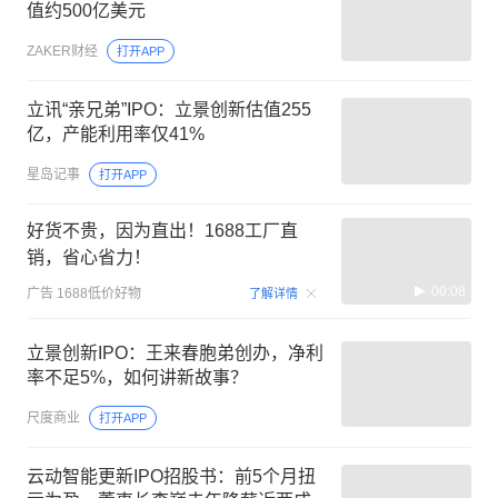
值约500亿美元
ZAKER财经
打开APP
立讯“亲兄弟”IPO：立景创新估值255
亿，产能利用率仅41%
星岛记事
打开APP
好货不贵，因为直出！1688工厂直
销，省心省力！
00:08
广告
1688低价好物
了解详情
立景创新IPO：王来春胞弟创办，净利
率不足5%，如何讲新故事？
尺度商业
打开APP
云动智能更新IPO招股书：前5个月扭