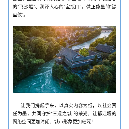
的
“
飞沙堰
”、润泽人心的“宝瓶口”，
做正能量
的
“
键
盘侠
”。
让我们携起手来，以真实内容为纸，以社会责
任为墨，共同守护
“三遗之城”的荣光，让都江堰的
网络空间更加清朗、城市形象更加璀璨！