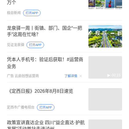
万个
极目新闻
打开APP
龙泉驿一周丨街镇、部门、国企“一把
手”这周在忙啥？
见证龙泉驿
打开APP
凭本人手机号：验证后获取！#运营商
业务
00:15
广告
云启创想运营商
了解详情
《定西日报》2026年8月8日速览
定西市广播电视台
打开APP
政策宣讲直达企业 四川“益企直达·护航
发展”活动首站走进泸州