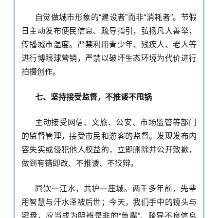
自觉做城市形象的
“建设者”而非“消耗者”。节假
日主动发布便民信息、疏导指引，弘扬凡人善举，
传播城市温度。严禁利用
青少年、残疾人、老人等
进行博眼球营销，严禁以破坏生态环境为代价进行
拍摄创作。
七、坚持接受监督，不推诿不甩锅
主动接受网信、文旅、公安、市场监管等部门
的监督管理，接受市民和游客的监督。发现发布内
容失实或侵犯他人权益的，立即删除并公开致歉，
做到有错即改、不推诿、不狡辩。
同饮一江水，共护一座城。两千多年前，先辈
用智慧与汗水泽被后世；今天，我们手中的镜头与
键盘，应当成为
明辨是非的
“鱼嘴”、
疏导
不良信息