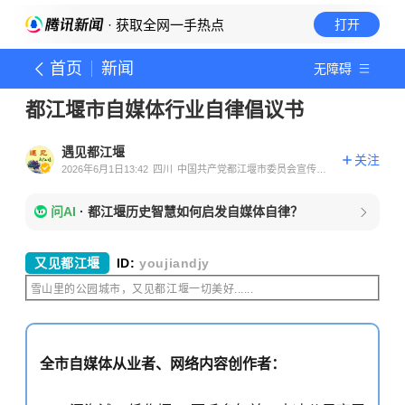
· 获取全网一手热点
打开
首页
新闻
无障碍
都江堰市自媒体行业自律倡议书
遇见都江堰
关注
2026年6月1日13:42
四川
中国共产党都江堰市委员会宣传部
官方账号
问AI
·
都江堰历史智慧如何启发自媒体自律？
又见都江堰
ID:
youjiandjy
雪山里的公园城市，又见都江堰一切美好......
全市自媒体从业者、网络内容创作者：