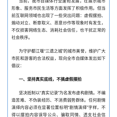
当前，我市自媒体行业蓬勃发展，在
展示
城市
形象、服务市民生活等方面发挥了积极作用。但
当
前互联网领域
也出现了一些突出问题：虚假摆拍、
煽动对立、断章取义、恶意炒作等现象时有发生，
不仅损害网络生态
、
消耗社会信任，
也
干扰正常的
社会秩序。
为守护都江堰
“三遗之城”的城市
美
誉，维护广大
市民和游客的合法权益，现向全市自媒体发出如下
倡议：
一、坚持真实底线，不搞虚假摆拍
坚决抵制以
“真实记录”为名发布虚构剧情。不编
造苦难、不伪装经历、不消费弱势群体。任何剧情
演绎内容必须在显著位置标明“剧情演绎”字样，不
得以摆拍内容误导公众、骗取同情、透支社会信