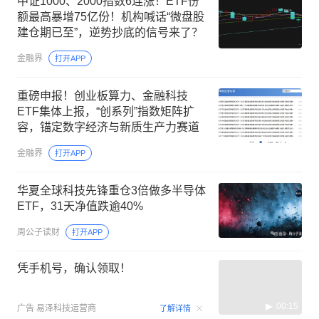
中证1000、2000指数6连涨！ETF份
额最高暴增75亿份！机构喊话“微盘股
建仓期已至”，逆势抄底的信号来了？
金融界
打开APP
重磅申报！创业板算力、金融科技
ETF集体上报，“创系列”指数矩阵扩
容，锚定数字经济与新质生产力赛道
金融界
打开APP
华夏全球科技先锋重仓3倍做多半导体
ETF，31天净值跌逾40%
周公子读财
打开APP
凭手机号，确认领取！
00:15
广告
易泽科技运营商
了解详情