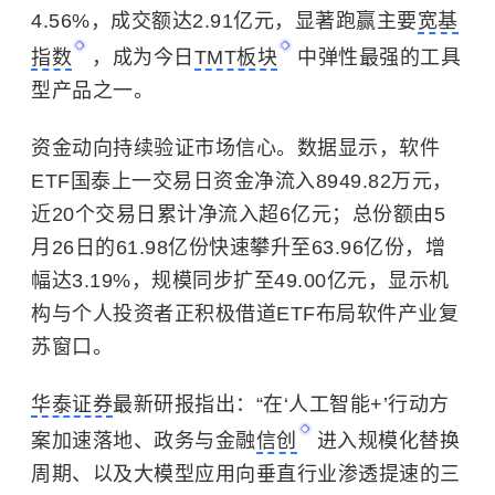
4.56%，成交额达2.91亿元，显著跑赢主要
宽基
指数
，成为今日
TMT板块
中弹性最强的工具
型产品之一。
资金动向持续验证市场信心。数据显示，软件
ETF国泰上一交易日资金净流入8949.82万元，
近20个交易日累计净流入超6亿元；总份额由5
月26日的61.98亿份快速攀升至63.96亿份，增
幅达3.19%，规模同步扩至49.00亿元，显示机
构与个人投资者正积极借道ETF布局软件产业复
苏窗口。
华泰证券
最新研报指出：“在‘人工智能+’行动方
案加速落地、政务与金融
信创
进入规模化替换
周期、以及大模型应用向垂直行业渗透提速的三