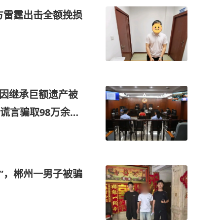
方雷霆出击全额挽损
造因继承巨额遗产被
谎言骗取98万余
汉”，郴州一男子被骗