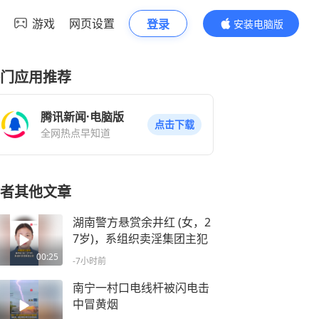
游戏
网页设置
登录
安装电脑版
内容更精彩
门应用推荐
腾讯新闻·电脑版
点击下载
全网热点早知道
者其他文章
湖南警方悬赏余井红 (女，2
7岁)，系组织卖淫集团主犯
00:25
-7小时前
南宁一村口电线杆被闪电击
中冒黄烟