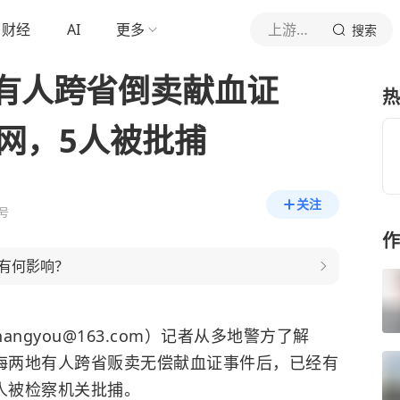
财经
AI
更多
上游新闻
搜索
有人跨省倒卖献血证
热
网，5人被批捕
关注
号
作
有何影响？
angyou@163.com）记者从多地警方了解
上海两地有人跨省贩卖无偿献血证事件后，已经有
人被检察机关批捕。