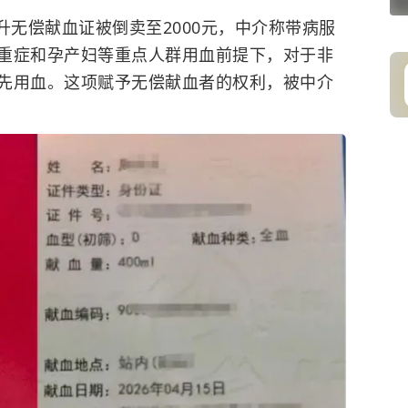
毫升无偿献血证被倒卖至2000元，中介称带病服
重症和孕产妇等重点人群用血前提下，
对于
非
先用血。这项赋予无偿献血者的权利，被中介