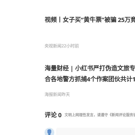
视频丨女子买“黄牛票”被骗 25
央视新闻
22小时前
海量财经 | 小红书严打伪造文旅
合各地警方抓捕4个作案团伙共计1
海报新闻
昨天
评论
0
文明上网理性发言，请遵守
《新闻评论服务