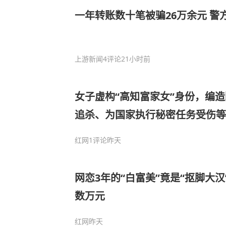
一年转账数十笔被骗26万余元 警
上游新闻
4评论
21小时前
女子虚构“高知富家女”身份，编
追杀、为国家执行秘密任务受伤等
元，获刑10年，并处罚金12万元
红网
1评论
昨天
网恋3年的“白富美”竟是“抠脚大
数万元
红网
昨天