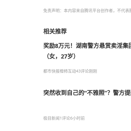
免责声明：本内容来自腾讯平台创作者，不代表
相关推荐
奖励8万元！湖南警方悬赏卖淫集
（女，27岁）
都市快报橙柿互动
43评论
刚刚
突然收到自己的“不雅照”？警方
极目新闻
1评论
6小时前