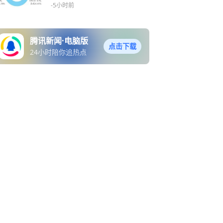
｜经济周刊·焦点
-5小时前
腾讯新闻·电脑版
点击下载
24小时陪你追热点