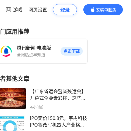
游戏
网页设置
登录
安装电脑版
内容更精彩
门应用推荐
腾讯新闻·电脑版
点击下载
全网热点早知道
者其他文章
【广东省运会暨省残运会】
开幕式全要素彩排，这些亮
点不容错过
-6小时前
IPO定价150.8元，宇树科技
IPO将改写机器人产业格局