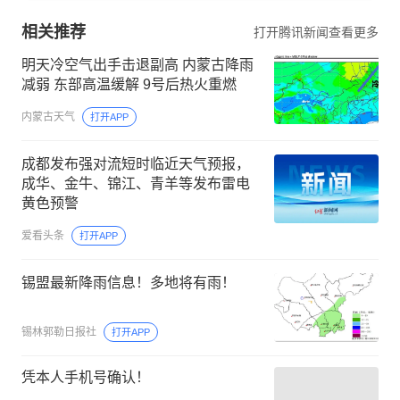
相关推荐
打开腾讯新闻查看更多
明天冷空气出手击退副高 内蒙古降雨
减弱 东部高温缓解 9号后热火重燃
内蒙古天气
打开APP
成都发布强对流短时临近天气预报，
成华、金牛、锦江、青羊等发布雷电
黄色预警
爱看头条
打开APP
锡盟最新降雨信息！多地将有雨！
锡林郭勒日报社
打开APP
凭本人手机号确认！