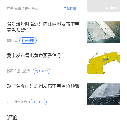
00:07
广告
易泽科技运营商
了解详情
强对流短时临近！内江两地发布雷电
黄色预警信号
最内江
打开APP
我市发布雷电黄色预警信号
松原广播电视台
打开APP
短时强降雨！通州发布雷电蓝色预警
北京通州发布
打开APP
评论