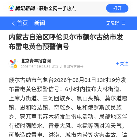
· 获取全网一手热点
打开
首页
新闻
无障碍
内蒙古自治区呼伦贝尔市额尔古纳市发
布雷电黄色预警信号
北京青年报官网
关注
2026年6月1日13:34
北京
北青网官方账号
额尔古纳市气象台2026年06月01日13时19分发
布雷电黄色预警信号：6小时内拉布大林街道、
上库力街道、三河回族乡、黑山头镇、莫尔道嘎
镇、恩和哈达镇、奇乾乡、恩和俄罗斯族民族
乡、蒙兀室韦苏木将发生雷电活动，局部地区伴
有短时强降水、雷暴大风、冰雹等强对流天气，
可能造成雷电、洪涝、城市内涝等灾害事故。请