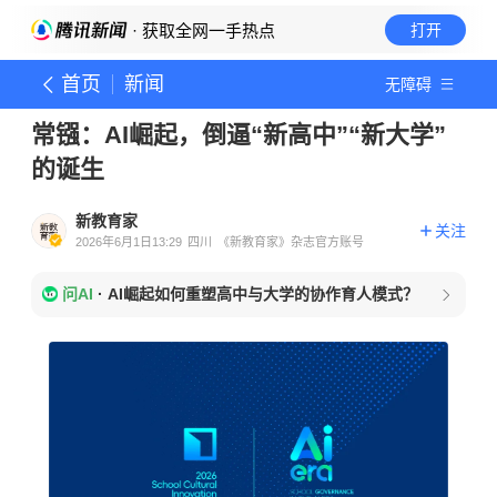
· 获取全网一手热点
打开
首页
新闻
无障碍
常镪：AI崛起，倒逼“新高中”“新大学”
的诞生
新教育家
关注
2026年6月1日13:29
四川
《新教育家》杂志官方账号
问AI
·
AI崛起如何重塑高中与大学的协作育人模式？