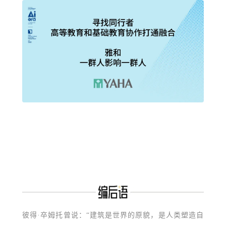
彼得·卒姆托曾说：“建筑是世界的原貌，是人类塑造自