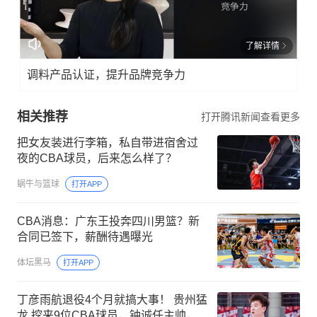
了解详情
调料产品认证，提升品牌竞争力
相关推荐
打开腾讯新闻查看更多
把女友装进行李箱，私自带进宿舍过
夜的CBA球员，后来怎么样了？
蜗牛与篮球
打开APP
CBA消息：广东王投奔四川男篮？新
合同已签下，薪酬待遇曝光
体坛黑马
打开APP
丁彦雨航退役4个月就搞大事！ 贵州猛
龙 挖来9位CBA球员，钟诚任主帅，