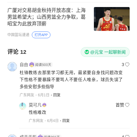
广厦对交易胡金秋持开放态度：上海
男篮希望大；山西男篮全力争取，葛
昭宝为此放弃顶薪
中国篮坛速递
打开APP
评论
12
@元宝 一起聊新闻
自由
3
杜锋教练去那里学习都无用，最紧要自身找问题改变
下性格不要暴躁不要骂人不要任人唯亲，球员失误了
多些安慰多些指导
广东网友
6月1日
回复
莫可凡
首赞
性格难改
广东网友
6月4日
回复