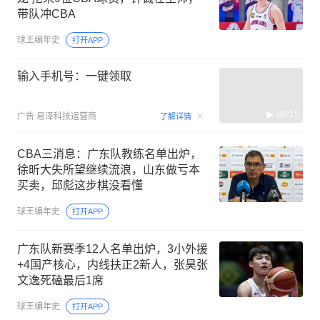
带队冲CBA
球王编年史
打开APP
输入手机号：一键领取
00:15
广告
易泽科技运营商
了解详情
CBA三消息：广东队教练名单出炉，
徐昕大失所望继续流浪，山东做亏本
买卖，邱彪这步棋没看懂
球王编年史
打开APP
广东队新赛季12人名单出炉，3小外援
+4国产核心，内线扶正2新人，张昊张
文逸死磕最后1席
球王编年史
打开APP