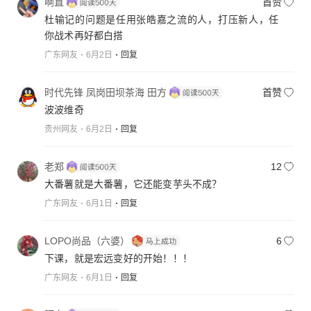
啊直
首赞
杜输记的问题是任用张皓嘉之流的人，打压新人，任
你战术再好都白搭
广东网友
6月2日
回复
时代先锋 凤岗田坝茶海 田方
首赞
波波维奇
贵州网友
6月2日
回复
老郑
12
大番薯就是大番薯，它还能变芋头不成？
广东网友
6月1日
回复
LOPO尚品（六婆）
6
下课，就是宏远变好的开始！！！
广东网友
6月1日
回复