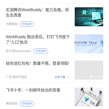
实测腾讯WorkBuddy：能力及格，但
生态真香
光锥智能
打开APP
WorkBuddy 跑出来后，钉钉飞书放下
了“入口”执念
新立场NewPosition
打开APP
给你送红包啦！数量不限，登录领取!
00:44
广告
回村开饭店
立即下载
飞书十年：一封邮件给出的答案
博望财经
打开APP