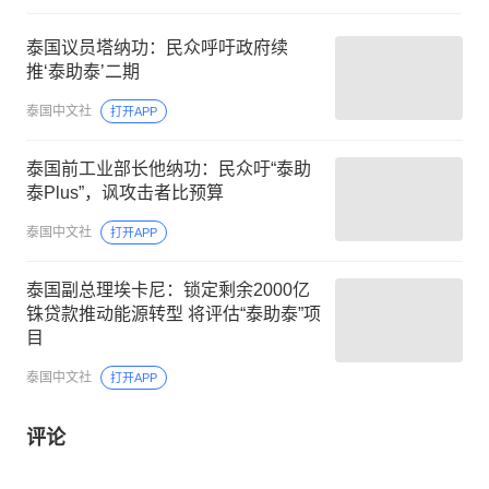
泰国议员塔纳功：民众呼吁政府续
推‘泰助泰’二期
泰国中文社
打开APP
泰国前工业部长他纳功：民众吁“泰助
泰Plus”，讽攻击者比预算
泰国中文社
打开APP
泰国副总理埃卡尼：锁定剩余2000亿
铢贷款推动能源转型 将评估“泰助泰”项
目
泰国中文社
打开APP
评论