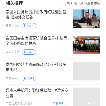
相关推荐
打开腾讯新闻查看更多
泰国人民党议员抨击政府红毯迎独裁
者 指为外交低谷
泰国中文社
打开APP
泰国国会主席颂蓬访越会见苏林 续写
全面战略伙伴关系
泰国中文社
打开APP
泰国阿努廷内阁面临政治经济社会多
重挑战
泰国中文社
打开APP
凭本人手机号：验证后获取！#运营商
业务
00:15
广告
云启创想运营商
了解详情