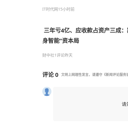
IT时代网
15小时前
​ 三年亏4亿、应收款占资产三成
身智能”资本局
财中社
1评论
昨天
评论
0
文明上网理性发言，请遵守
《新闻评论服务
请