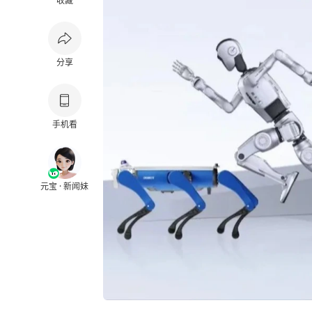
收藏
分享
手机看
元宝 · 新闻妹