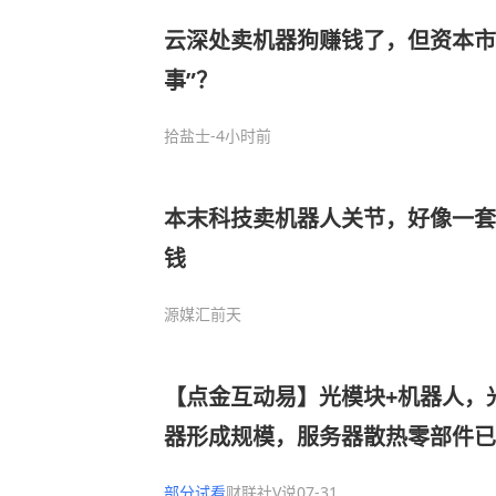
云深处卖机器狗赚钱了，但资本市
事”？
拾盐士
-4小时前
本末科技卖机器人关节，好像一套
钱
源媒汇
前天
【点金互动易】光模块+机器人，
器形成规模，服务器散热零部件已
器人业务多类产品获定点
部分试看
财联社V说
07-31