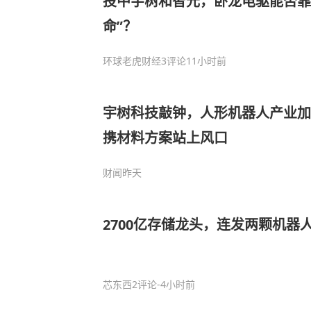
投中宇树和智元，卧龙电驱能否靠
命”？
环球老虎财经
3评论
11小时前
宇树科技敲钟，人形机器人产业加
携材料方案站上风口
财闻
昨天
2700亿存储龙头，连发两颗机器
芯东西
2评论
-4小时前