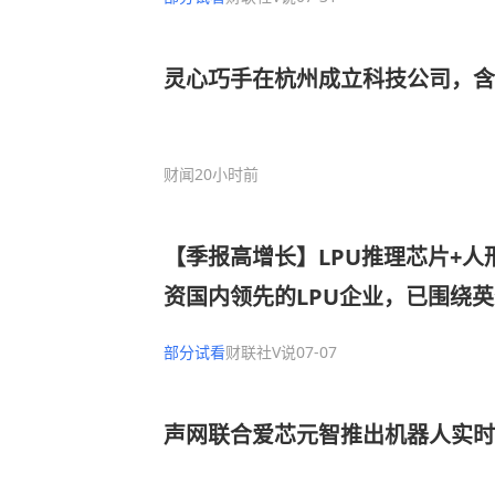
灵心巧手在杭州成立科技公司，
财闻
20小时前
【季报高增长】LPU推理芯片+人
资国内领先的LPU企业，已围绕
具身智能控制器，有望卡位机器人“
部分试看
财联社V说
07-07
控制器环节，这家公司上半年净利
0%
声网联合爱芯元智推出机器人实时