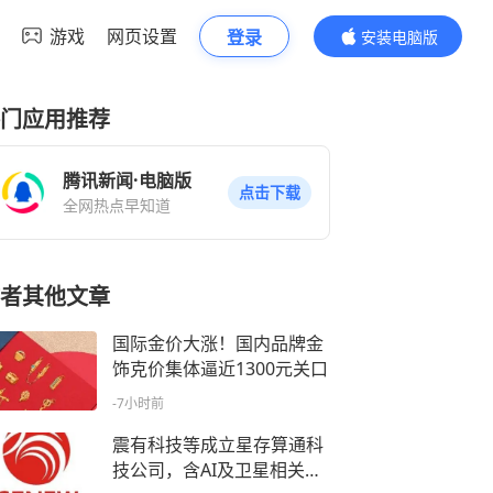
游戏
网页设置
登录
安装电脑版
内容更精彩
门应用推荐
腾讯新闻·电脑版
点击下载
全网热点早知道
者其他文章
国际金价大涨！国内品牌金
饰克价集体逼近1300元关口
-7小时前
震有科技等成立星存算通科
技公司，含AI及卫星相关业