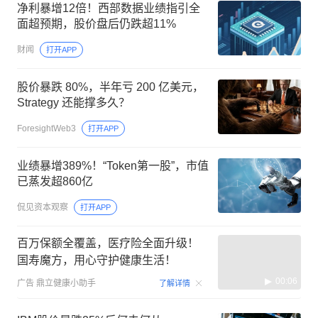
净利暴增12倍！西部数据业绩指引全
面超预期，股价盘后仍跌超11%
财闻
打开APP
股价暴跌 80%，半年亏 200 亿美元，
Strategy 还能撑多久？
ForesightWeb3
打开APP
业绩暴增389%！“Token第一股”，市值
已蒸发超860亿
侃见资本观察
打开APP
百万保额全覆盖，医疗险全面升级！
国寿魔方，用心守护健康生活！
00:06
广告
鼎立健康小助手
了解详情