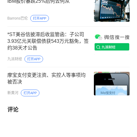
IBM股价暴跌25%后何去何从
Barrons巴伦
打开APP
*ST美谷信披滞后收监管函：子公司
3.93亿元关联偿债获543万元豁免，签
约38天才公告
九派财经
打开APP
摩宝支付变更注资、实控人等事项均
被否决
新黄河
打开APP
评论