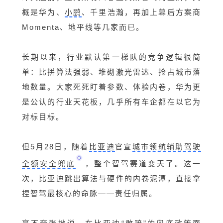
概是华为、
小鹏
、千里浩瀚，再加上幕后方案商
Momenta、地平线等几家而已。
长期以来，行业默认第一梯队的竞争逻辑很简
单：比拼算法强弱、堆砌激光雷达、抢占城市落
地数量。大家死死盯着参数、体验内卷，华为更
是公认的行业天花板，几乎所有车企都在以它为
对标目标。
但5月28日，随着
比亚迪
官宣
城市领航辅助驾驶
全额安全兜底
，整个智驾赛道变天了。这一
次，比亚迪跳出算法与硬件的内卷泥潭，直接拿
捏智驾最核心的命脉——责任归属。