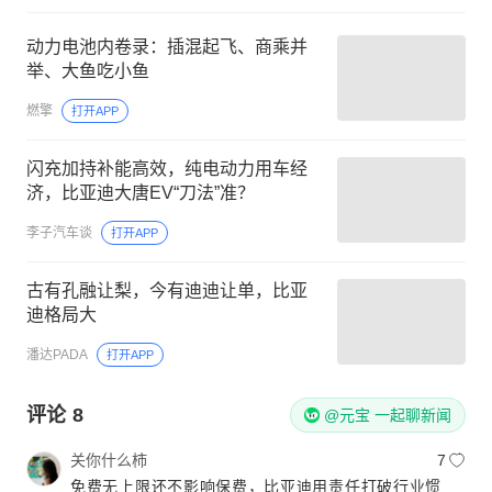
动力电池内卷录：插混起飞、商乘并
举、大鱼吃小鱼
燃擎
打开APP
闪充加持补能高效，纯电动力用车经
济，比亚迪大唐EV“刀法”准？
李子汽车谈
打开APP
古有孔融让梨，今有迪迪让单，比亚
迪格局大
潘达PADA
打开APP
评论
8
@元宝 一起聊新闻
关你什么柿
7
免费无上限还不影响保费，比亚迪用责任打破行业惯