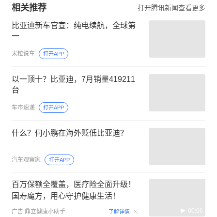
相关推荐
打开腾讯新闻查看更多
比亚迪新车官宣：纯电续航，全球第
一
米粒说车
打开APP
以一顶十？比亚迪，7月销量419211
台
车市速递
打开APP
什么？何小鹏在海外贬低比亚迪？
汽车观察家
打开APP
百万保额全覆盖，医疗险全面升级！
国寿魔方，用心守护健康生活！
00:06
广告
鼎立健康小助手
了解详情