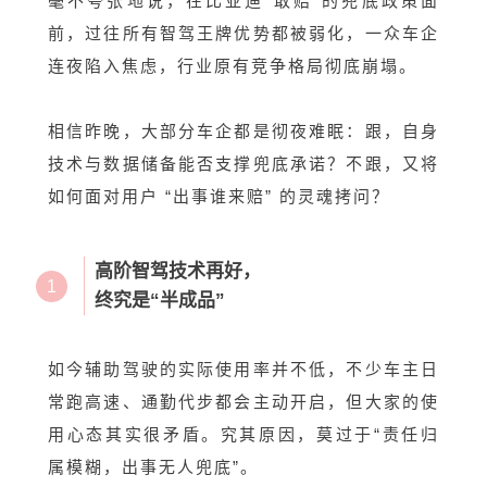
毫不夸张地说，在比亚迪“敢赔”的兜底政策面
前，过往所有智驾王牌优势都被弱化，一众车企
连夜陷入焦虑，行业原有竞争格局彻底崩塌。
相信昨晚，大部分车企都是彻夜难眠：跟，自身
技术与数据储备能否支撑兜底承诺？不跟，又将
如何面对用户 “出事谁来赔” 的灵魂拷问？
高阶智驾技术再好，
1
终究是“半成品”
如今辅助驾驶的实际使用率并不低，不少车主日
常跑高速、通勤代步都会主动开启，但大家的使
用心态其实很矛盾。究其原因，莫过于“责任归
属模糊，出事无人兜底”。