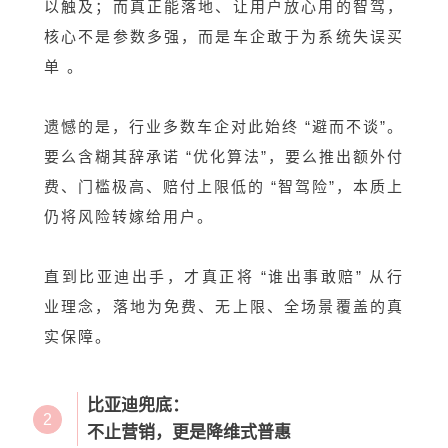
以触及；而真正能落地、让用户放心用的智驾，
核心不是参数多强，而是车企敢于为系统失误买
单 。
遗憾的是，行业多数车企对此始终 “避而不谈”。
要么含糊其辞承诺 “优化算法”，要么推出额外付
费、门槛极高、赔付上限低的 “智驾险”，本质上
仍将风险转嫁给用户。
直到比亚迪出手，才真正将 “谁出事敢赔” 从行
业理念，落地为免费、无上限、全场景覆盖的真
实保障。
比亚迪兜底：
2
不止营销，更是降维式普惠