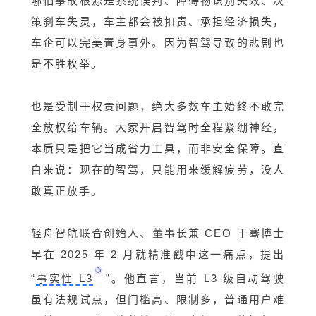
哪怕事故根源是系统误判、障碍物识别失效、决
策刹车失灵，车主都会
被扣
责、承担经济损失，
车企可以完美置身事外。因为智驾导致的悲剧也
是不胜枚举。
也是受制于权责问题，绝大多数车主始终不敢完
全放权给车辆。大家开启智驾时全程紧绷神经，
本质只是把它当成省力工具，而非安全保障。直
白来说：现在的智驾，只能用来缓解疲劳，没人
敢真正放手。
轻舟智航联合创始人、董事长兼 CEO 于骞博士
早在 2025 年 2 月就精准戳中这一痛点，提出
“
事实性 L3
”。他直言，当前 L3 级自动驾驶
虽有法规试点，但门槛高、限制多，普通用户难