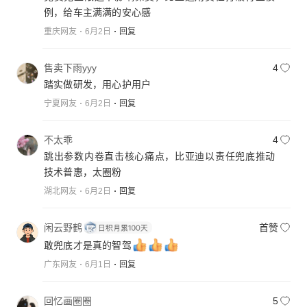
例，给车主满满的安心感
重庆网友
6月2日
回复
售卖下雨yyy
4
踏实做研发，用心护用户
宁夏网友
6月2日
回复
不太乖
4
跳出参数内卷直击核心痛点，比亚迪以责任兜底推动
技术普惠，太圈粉
湖北网友
6月2日
回复
闲云野鹤
首赞
敢兜底才是真的智驾
广东网友
6月1日
回复
回忆画圈圈
5