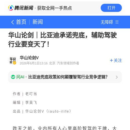
· 获取全网一手热点
打开
首页
新闻
无障碍
华山论剑｜比亚迪承诺兜底，辅助驾驶
行业要变天了！
华山论剑V
关注
2026年6月1日13:16
北京
汽车领域创作者
问AI
·
比亚迪兜底政策如何颠覆智驾行业竞争逻辑？
作者 | 老叮当
编辑 | 李昊飞
出品 | 华山论剑V（iauto-ilife）
昨天之前，业内所有人心里高阶智驾的王牌，大