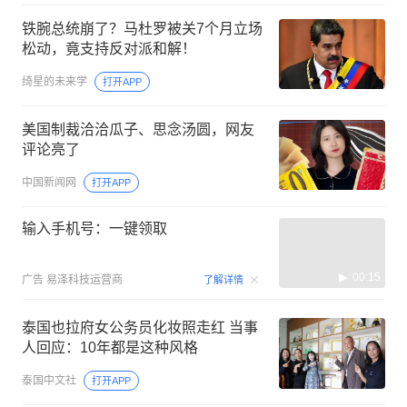
铁腕总统崩了？马杜罗被关7个月立场
松动，竟支持反对派和解！
绮星的未来学
打开APP
美国制裁洽洽瓜子、思念汤圆，网友
评论亮了
中国新闻网
打开APP
输入手机号：一键领取
00:15
广告
易泽科技运营商
了解详情
泰国也拉府女公务员化妆照走红 当事
人回应：10年都是这种风格
泰国中文社
打开APP