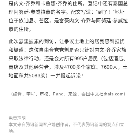
是内文·齐乔和卡鲁娜·齐乔的住所，登记中还有泰国总
理阿努廷·参威拉恭的名字。配文写道：“到了！”地址
位于依讪县、芒区，是富豪内文·齐乔与阿努廷·参威拉
恭的住所。
此次瑟里披素的到访，让争议土地上的居民感到担忧
和疑惑：这位自由合党党魁是否只针对内文·齐乔家族
采取法律行动，还是会对所有995户居民（包括酒店、
商店及其他经营者，涉及4700多个家庭、7600人，土
地面积共5083莱）一并提起诉讼？
（编译：李程；审校：Fang；来源：泰国中文社thais.com）
免责声明
本文来自腾讯新闻客户端创作者，不代表腾讯新闻的观点和立
场。