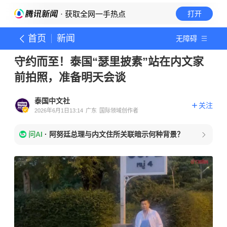
· 获取全网一手热点
打开
首页
新闻
无障碍
守约而至！泰国“瑟里披素”站在内文家
前拍照，准备明天会谈
泰国中文社
关注
2026年6月1日13:14
广东
国际领域创作者
问AI
·
阿努廷总理与内文住所关联暗示何种背景？