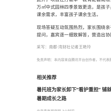
万㎡中式园林四季景致更迭，是孩子
课余需求，丰富孩子课余生活。
现场答疑互动氛围热烈，家长围绕亲
提问，嘉宾逐一细致解答，营造出协
采写：南都·湾财社记者王艳玲
免责声明：本内容来自腾讯平台创作者，不代表
相关推荐
暑托班为家长卸下“看护重担” 铺
暑期成长之路
北京青年报官网
-3小时前