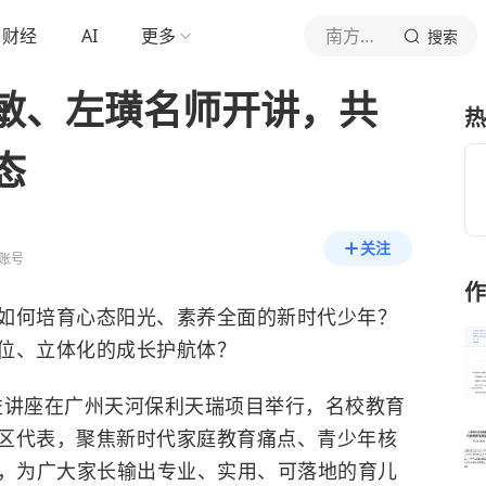
财经
AI
更多
南方都市报
搜索
敏、左璜名师开讲，共
热
态
关注
账号
作
如何培育心态阳光、素养全面的新时代少年？
位、立体化的成长护航体？
公益讲座在广州天河保利天瑞项目举行，名校教育
区代表，聚焦新时代家庭教育痛点、青少年核
题，为广大家长输出专业、实用、可落地的育儿