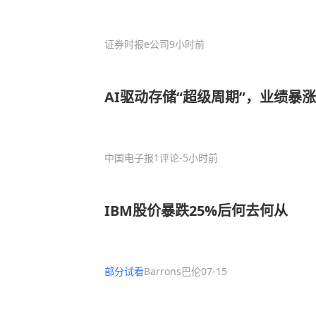
证券时报e公司
9小时前
AI驱动存储“超级周期”，业绩暴
中国电子报
1评论
-5小时前
IBM股价暴跌25%后何去何从
部分试看
Barrons巴伦
07-15