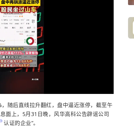
%，随后直线拉升翻红，盘中逼近涨停，截至午
%。消息面上，5月31日晚，风华高科公告辟谣公司
认证的企业”。