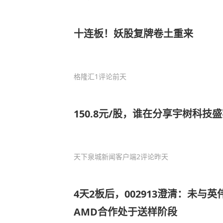
十连板！妖股复牌卷土重来
格隆汇
1评论
前天
150.8元/股，谁在分享宇树科技
天下泉城新闻客户端
2评论
昨天
4天2板后，002913澄清：未与
AMD合作处于送样阶段