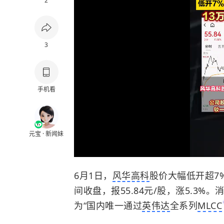
2
3
手机看
元宝 · 新闻妹
6月1日，
风华高科
股价大幅低开超7
间收盘，报55.84元/股，涨5.3
为“国内唯一通过
英伟达
全系列
MLCC