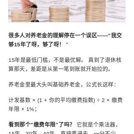
很多人对养老金的理解停在一个误区——"我交
够15年了呀，够了呀！
"
15年是最低门槛，不是最优解。 真到了退休核
算那天，差距是从第一笔到账就开始拉的。
养老金里最大头叫
基础养老金
，公式长这样：
计发基数 × (1 + 你的平均缴费指数) ÷ 2 × 缴费
年限 × 1%；
看到那个"缴费年限"了吗？
它就是个乘法器，
15年、30年、40年，直接乘进去，一分不少。