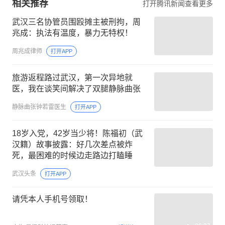
相关推荐
打开腾讯新闻查看更多
武汉三名协管员围殴摊主被刑拘，周
兆成：执法有温度，暴力无特权！
周兆成律师
打开APP
旅游返程路过武汉，第一次异地就
医，我在谈笑间解决了双腿静脉曲张
静脉曲张钟若雷医生
打开APP
18岁入党，42岁当少将！陈福初（武
汉籍）故事披露：好几次差点被炸
死，最困难的时候边走路边打瞌睡
武汉头条
打开APP
请凭本人手机号领取！