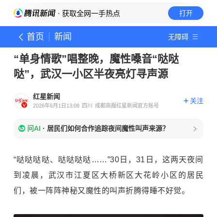
· 获取全网一手热点
打开
首页
新闻
无障碍
“单身情歌”唱整晚，魔性嗓音“哒哒
哒”，武汉一小区半夜亮灯寻声源
红星新闻
关注
2026年6月1日13:08
四川
成都商报红星新闻官方账号
问AI
·
居民们如何合作追踪夜间魔性叫声来源？
“哒哒哒哒、哒哒哒哒……”30日，31日，这两天夜间
到凌晨，武汉市江夏区大桥新区大花岭小区的居民
们，被一阵阵神秘又魔性的叫声折腾得睡不好觉。