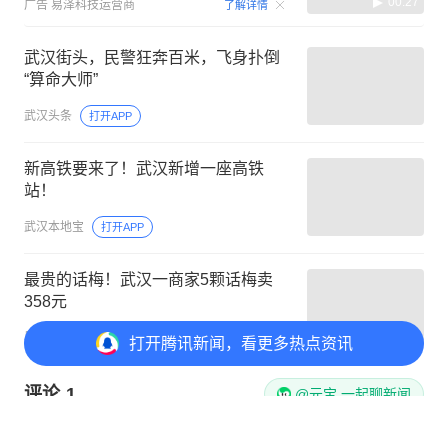
00:27
广告
易泽科技运营商
了解详情
武汉街头，民警狂奔百米，飞身扑倒
“算命大师”
武汉头条
打开APP
新高铁要来了！武汉新增一座高铁
站！
武汉本地宝
打开APP
最贵的话梅！武汉一商家5颗话梅卖
358元
黑色玫瑰
打开APP
打开
腾讯新闻，看更多热点资讯
评论
1
@元宝 一起聊新闻
子非鱼
首赞