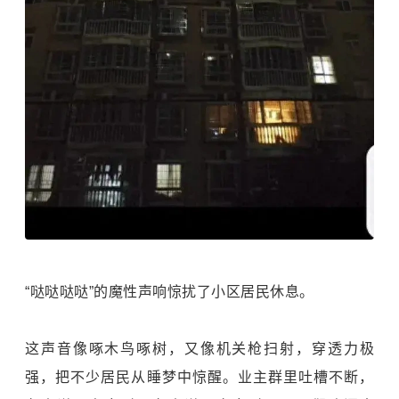
“哒哒哒哒”的魔性声响惊扰了小区居民休息。
这声音像啄木鸟啄树，又像机关枪扫射，穿透力极
强，把不少居民从睡梦中惊醒。业主群里吐槽不断，