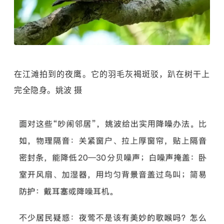
在江滩拍到的夜鹰。它的羽毛灰褐斑驳，趴在树干上
完全隐身。姚波 摄