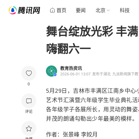
首页
要闻
北京
科技
舞台绽放光彩 丰
嗨翻六一
教育热资讯
2026-06-01 13:07
发布于
湖北
九派新闻旗下教
0
5月29日，吉林市丰满区江南乡中心小
艺术节汇演暨六年级学生毕业典礼活
各年级学子各展所长，用灵动的舞姿
评论
并茂的朗诵勾勒出少年最美的模样。
作者：张景峰 李姣月