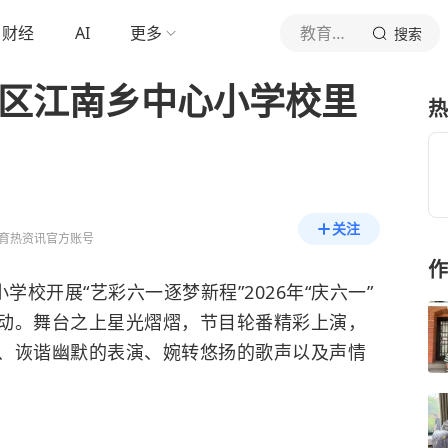
财经
AI
更多
教育热资讯
搜索
满区江南乡中心小学校里
热
关注
育热资讯官方账号
作
学校开展“艺彩六一逐梦新程”2026年“庆六一”
动。舞台之上星光熠熠，节目轮番精彩上演，
、诙谐幽默的表演、婉转悠扬的歌声以及声情