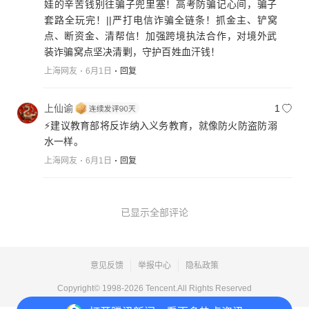
娃的辛苦钱别往骗子兜里塞！高考防骗记心间，骗子
套路全玩完！||严打电信诈骗全链条！抓金主、铲窝
点、断资金、清帮信！加强跨境执法合作，对境外武
装诈骗窝点坚决清剿，守护百姓血汗钱！
上海网友
6月1日
回复
上仙谕
1
⚡️建议教育部将反诈纳入义务教育，就像防火防盗防溺
水一样。
上海网友
6月1日
回复
已显示全部评论
意见反馈
举报中心
隐私政策
Copyright© 1998-
2026
Tencent.All Rights Reserved