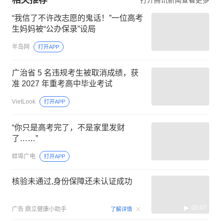
“我信了不许改志愿的鬼话！”一位高考
生妈妈被“公办保录”设局
半岛网
打开APP
广治省 5 名违规考生被取消成绩，获
准 2027 年重考高中毕业考试
VietLook
打开APP
“你只是高考完了，不是家里发财
了……”
蚌埠广电
打开APP
核验未通过,身份保障还未认证成功
00:07
广告
鼎立健康小助手
了解详情