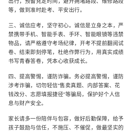
出行，预留充足时间，避开拥堵路段、维修路段
等，做到准时赴考、平安出行。
三、诚信应考，坚守初心。
诚信是立身之本，严
禁携带手机、智能手表、手环、智能眼镜等违禁
物品，请严格遵守考场纪律，开考不提前翻阅试
卷、结束即刻停笔，杜绝作弊行为，用真实成绩
书写青春答卷，凭本心收获成长。
四、提高警惕，谨防诈骗。
务必提高警惕，谨防
涉考诈骗，切勿轻信“售卖真题、内部答案、花
钱改分、志愿填报捷径”等骗局，保护好个人信
息与财产安全。
家长请多一份陪伴与包容，做好后勤保障，给予
孩子鼓励与信任，不施压、不催促，做最坚实的