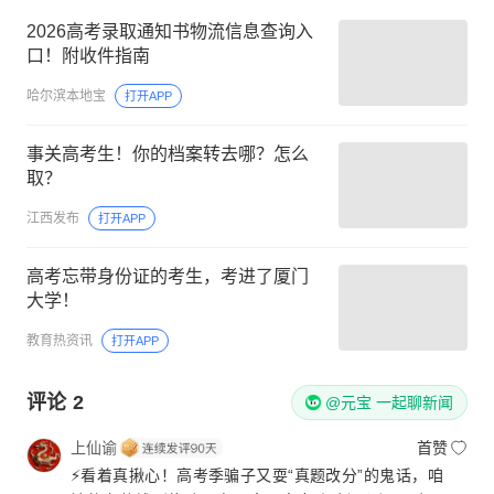
2026高考录取通知书物流信息查询入
口！附收件指南
哈尔滨本地宝
打开APP
事关高考生！你的档案转去哪？怎么
取？
江西发布
打开APP
高考忘带身份证的考生，考进了厦门
大学！
教育热资讯
打开APP
评论
2
@元宝 一起聊新闻
上仙谕
首赞
⚡️看着真揪心！高考季骗子又耍“真题改分”的鬼话，咱