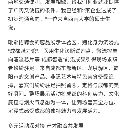
两地交通便利、发展相融，给我们创业就业提供
了广阔又便捷的条件，我已经和2家企业达成了
初步沟通意向。”一位来自
西南大学
的硕士生
说。
毗邻招聘会的蓉品展示体验区，则化身为沉浸式
“成都魅力馆”。医用生化诊断试剂盘、微流控单
向灌流芯片等“成都智造”前沿成果引得现场求职
者纷纷驻足。来自成都东部新区、龙泉驿区、简
阳市的文创产品、非遗艺术与特色美食备受追
捧，嘉宾们纷纷驻足拍照留念，定格与成都的美
好瞬间。整场展示活动将成都的科创实力、文化
底蕴与烟火气息融为一体，让到场嘉宾全方位、
沉浸式感受成都的独特魅力与发展活力。
多元活动深对接 产才融合共发展