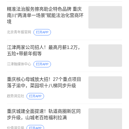
精准法治服务擦亮助企特色品牌 重庆
南川“两清单一场景”赋能法治化营商环
境
北京青年报官网
打开APP
江津两家公司招人！最高月薪1.2万，
五险+带薪年假等
江津融媒体中心
打开APP
重庆核心母城放大招！27个重点项目
落子渝中，菜园坝十八梯同步升级
趋势洞见社
打开APP
重庆城建全面提速！轨道商圈新区同
步升级，山城老百姓福利拉满
价值洞见局
打开APP