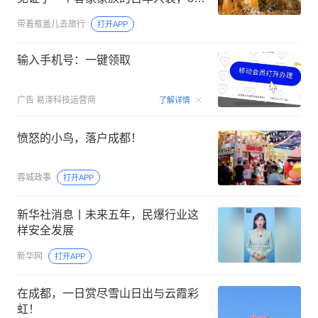
岁老人道出心酸缘由
带着瓶盖儿去旅行
打开APP
输入手机号：一键领取
00:15
广告
易泽科技运营商
了解详情
愤怒的小鸟，落户成都！
蓉城政事
打开APP
新华社消息丨未来五年，民爆行业这
样安全发展
新华网
打开APP
在成都，一日赏尽雪山日出与云霞彩
虹！