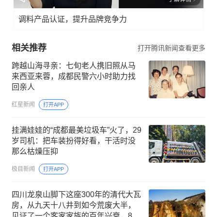
调料产品认证，提升品牌竞争力
相关推荐
打开腾讯新闻查看更多
跨越山海寻亲：七旬老人携旧照从马
来西亚来蓉，成都民警六小时助力找
回亲人
红星新闻
打开APP
挂满娃娃的“成都最美垃圾车”火了，29
岁司机：把车装扮得好看，干活时没
那么枯燥压抑
极目新闻
打开APP
四川龙泉山脚下这座300年的清代大瓦
房，从九天十八井到如今荒废大半，
见证了一个客家家族的百年兴衰，80