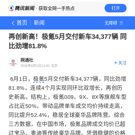
· 获取全网一手热点
打开
首页
新闻
无障碍
再创新高！极氪5月交付新车34,377辆 同
比劲增81.8%
网通社
关注
2026年6月1日13:00
北京
6月1日，
极氪
5月交付新车34,377辆，同比劲增
81.8%，连续4个月实现同环比双增长，再创历
史新高。结构上，极氪009、9X、8X等旗舰车型
占比近50%，带动品牌单车成交均价持续走高，
同比提升52.4%，稳居全球豪华品牌阵营。综合
三方数据，在中国市场，极氪品牌成交均价已超
过
宝马
、
奥迪
等传统豪华品牌。凭借稳健的价格