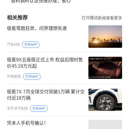
香料调料认证快速办理，省心
相关推荐
打开腾讯新闻查看更多
极氪零跑狂奔，问界理想失速
汽车K线
打开APP
极氪9X五座版正式上市 权益后限时售
价45.19万元起
闪电新闻
打开APP
极氪7X 7月全球交付突破1万辆 累计交
付近18万辆
太平洋汽车网
打开APP
凭本人手机号确认！