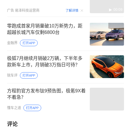
00:09
广告
易泽科技运营商
了解详情
零跑成首家月销量破10万新势力，距
超越长城汽车仅剩6800台
金融界
打开APP
极狐7月继续月销破2万辆，下半年多
款新车上市，月销破3万指日可待？
锐车评
打开APP
方程豹官方发布钛9预告图，极氪9X着
不着急？
懂车之道
打开APP
评论