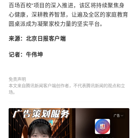
百场百校
”
项目的深入推进，该区将持续聚焦身
心健康，深耕教养智慧，让遍及全区的家庭教育
圆桌派成为凝聚家校力量的坚实平台。
来源：北京日报客户端
记者：牛伟坤
免责声明
本文来自腾讯新闻客户端创作者，不代表腾讯新闻的观点和立
场。
广告