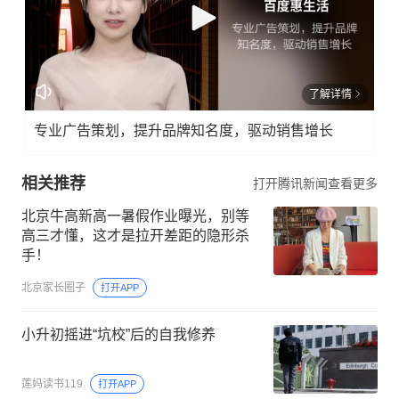
了解详情
专业广告策划，提升品牌知名度，驱动销售增长
相关推荐
打开腾讯新闻查看更多
北京牛高新高一暑假作业曝光，别等
高三才懂，这才是拉开差距的隐形杀
手！
北京家长圈子
打开APP
小升初摇进“坑校”后的自我修养
莲妈读书119
打开APP