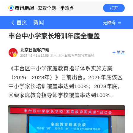
· 获取全网一手热点
打开
首页
新闻
无障碍
丰台中小学家长培训年底全覆盖
北京日报客户端
关注
2026年6月1日12:59
北京
北京日报客户端官方账号
《丰台区中小学家庭教育指导体系实施方案
（
2026—2028
年）》日前出台。
2026
年底该区
中小学家长培训覆盖率达到
100%
；
2028
年底，
区级家庭教育指导师学校覆盖率达到
100%
。