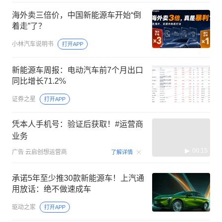
海外卖三倍价，中国新能源车开始“倒
着走”了？
小林汽车说明书
打开APP
新能源车周报：电动汽车前7个月出口
同比增长71.2%
证券之星
打开APP
凭本人手机号：验证后获取！#运营商
业务
00:15
广告
云启创想运营商
了解详情
承诺5年至少推30款新能源车！上汽通
用放话：绝不做速成车
驱动之家
打开APP