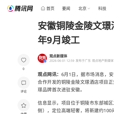
首页
要闻
北京
科技
安徽铜陵金陵文璟
年9月竣工
观点新媒体
2026-06-01 12:59
发布于
广东
观点地产新媒体
0
观点网讯：
6月1日，据市场消息，
合作开发的铜陵金陵文璟酒店项目正
璟品牌首次进驻安徽。
评论
信息显示，项目位于铜陵市东部城区
侧），定位高端轻奢，将新建约10