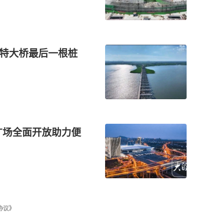
湖特大桥最后一根桩
广场全面开放助力便
协议》