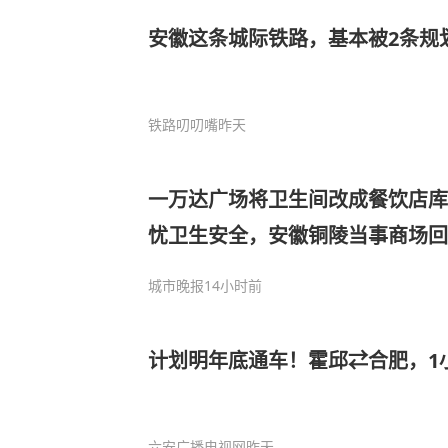
安徽这条城际铁路，基本被2条规
铁路叨叨嘴
昨天
一万达广场将卫生间改成餐饮店库
忧卫生安全，安徽铜陵当事商场回
备老化长期不用，改造合规
城市晚报
14小时前
计划明年底通车！霍邱⇄合肥，1
六安广播电视网
昨天