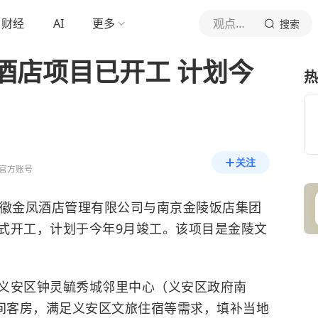
财经
AI
更多
观点新媒体
搜索
酒店项目已开工 计划今
热
关注
官方账号
安徽金凤酒店管理有限公司与南京金陵饭店集团
式开工，计划于今年9月竣工。该项目是金陵文
义安区钟灵毓秀城邻里中心（义安区政府南
0间客房，满足义安区文旅住宿等需求，填补当地