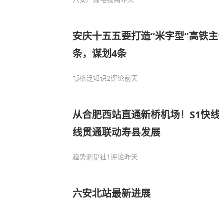
安庆十五五要打造“米字型”高铁主
条，谋划4条
帧格泛知识
2评论
前天
从合肥西站直通新桥机场！S1快
线贯通联动寿县发展
趋势洞见社
1评论
昨天
六安北站最新进展