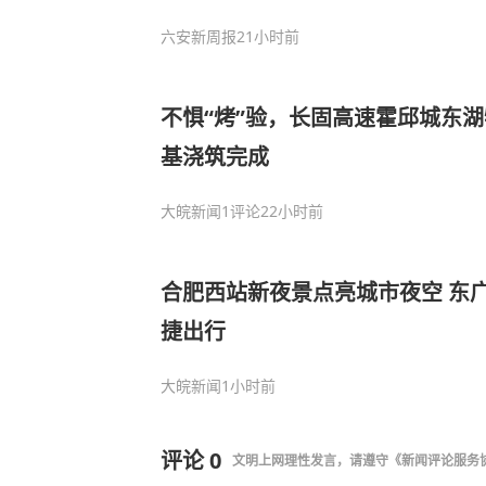
六安新周报
21小时前
不惧“烤”验，长固高速霍邱城东
基浇筑完成
大皖新闻
1评论
22小时前
合肥西站新夜景点亮城市夜空 东
捷出行
大皖新闻
1小时前
评论
0
文明上网理性发言，请遵守
《新闻评论服务