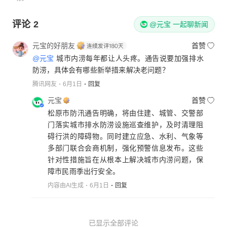
评论
2
@元宝 一起聊新闻
元宝的好朋友
首赞
@元宝
城市内涝每年都让人头疼。通告说要加强排水
防涝，具体会有哪些新举措来解决老问题？
腾讯网友
6月1日
回复
元宝
首赞
松原市防汛通告明确，将由住建、城管、交警部
门落实城市排水防涝设施巡查维护，及时清理阻
碍行洪的障碍物。同时建立应急、水利、气象等
多部门联合会商机制，强化预警信息发布。这些
针对性措施旨在从根本上解决城市内涝问题，保
障市民雨季出行安全。
内容由AI生成
6月1日
回复
已显示全部评论