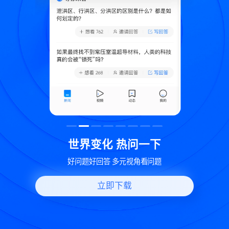
致
世界变化 热问一下
好问题好回答 多元视角看问题
立即下载