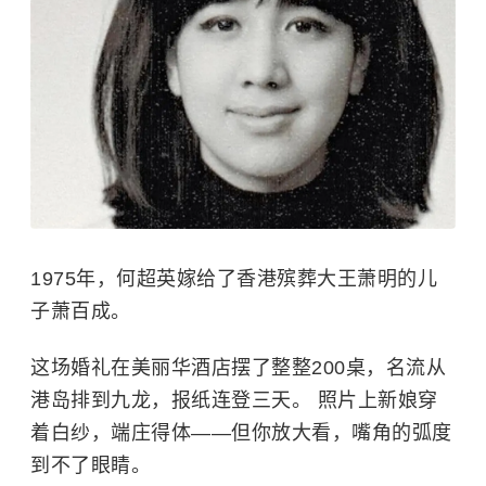
1975年，何超英嫁给了香港殡葬大王萧明的儿
子
萧百成
。
这场婚礼在美丽华酒店摆了整整200桌，名流从
港岛排到九龙，报纸连登三天。 照片上新娘穿
着白纱，端庄得体——但你放大看，嘴角的弧度
到不了眼睛。