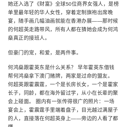
她还入选了《财富》全球50位商界女强人，是榜
单里最年轻的华人女性，穿着定制旗袍出席晚
宴，随手画几幅油画就能在香港办展——那时候
的何超英走路带风，所有人都在猜她会成为
何鸿
燊
真正的接班人。
但豪门的宠，和爱，是两件事。
何鸿燊跟
霍英东
是什么关系？ 早年霍英东借钱
帮何鸿燊拿下澳门赌牌，两家是过命的盟友。
何超英跟霍震霆，一个是长房长女，一个是霍家
长子，同龄，都在海外留过学，从小在长辈的聚
会上碰面。 圈内有一张传得很广的照片：一场
宴会上，霍震霆手里端着盘子，目光越过满屋子
的人，直接落在
何超英
身上——旁边的人看了都
懂。