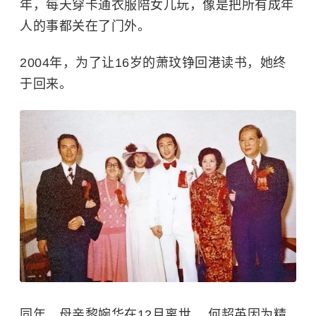
年，每天穿卡通衣服陪女儿玩，像是把所有成年
人的事都关在了门外。
2004年，为了让16岁的
萧玟铮
回港读书，她终
于回来。
同年，母亲黎婉华在12月离世。 何超英因为精