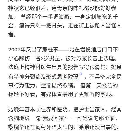
神状态已经很差，连母亲的葬礼都没能好好参
加。 曾经那个一手调油画、一身定制旗袍的千
金，瘦得只剩一把骨头，走在街上被路人当怪人
看。
2007年又出了那桩事——她在君悦酒店门口不
小心踩伤一名3岁男童，被对方家长告上法庭。
法庭上精神科医生出具的报告写得很清楚：她患
有精神分裂症及
形式思考障碍
，不具备完全民
事行为能力，控罪最终撤销。 但第二天报纸的
标题不好看，有媒体直接用了更难听的字眼。
她晚年基本长住养和医院，把护士当家人，经常
含糊地说一句"我要回家"——可她说的那个家，
黎婉华还在葡萄牙晒太阳的、弟弟还没出事的、