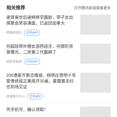
相关推荐
打开腾讯新闻查看更多
谢贤离世后谢婷婷罕露脸，带子女出
席聚会笑容满面，已返回加拿大
精典剧透社
打开APP
何超琼带外甥女游西班牙，何锶珩背
景曝光，二房第三代赢麻了
高能老剧库
打开APP
200港星齐聚吉隆坡，杨明庄思明十年
爱情修成正果席开30桌，霍震寰夫妇
也到场见证
战旗娱乐中心
打开APP
凭手机号，确认领取！