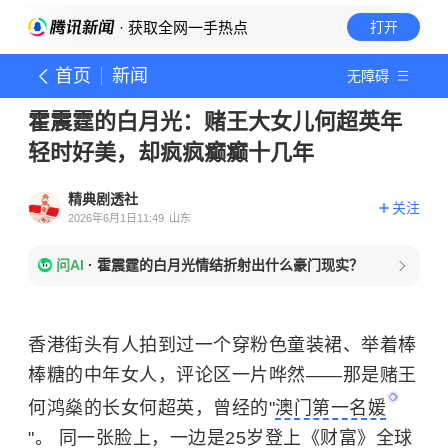
· 获取全网一手热点
打开
首页
新闻
无障碍
霍震霆的白月光：赌王大女儿何超英年
轻时好美，却疯疯癫癫十几年
精典剧透社
关注
2026年6月1日11:49
山东
问AI
·
霍震霆的白月光情结折射出什么豪门现实？
香港街头有人拍到过一个穿粉色童装裙、举着棒
棒糖的中年女人，评论区一片哗然——那是赌王
何鸿燊的长女何超英，曾经的"
澳门第一名媛
"。 同一张脸上，一边是25岁登上《财富》
全球