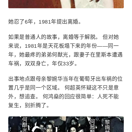
她忍了6年，1981年提出离婚。
如果是普通人的故事，离婚等于解脱。 但对她
来说，1981年是天花板塌下来的年份——同一
年，她最疼的弟弟
何猷光
，跟妻子在里斯本遭遇
车祸，双双身亡，年仅33岁。
出事地点跟母亲
黎婉华
当年在葡萄牙出车祸的位
置几乎是同一个区域。 何超英怀疑这不只是意
外，想追查。 何鸿燊的回应很简单：人死不能
复生，别折腾了。