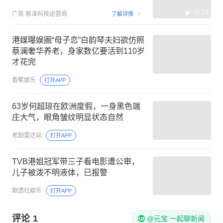
00:15
广告
易泽科技运营商
了解详情
港媒曝娱圈“母子恋”白韵琴夫妇欲仿照
蔡澜奢华养老，身家数亿要活到110岁
才花完
香蕉娱乐
打开APP
63岁何超琼在欧洲度假，一身黑色端
庄大气，眼角皱纹明显状态自然
老剧雷达站
打开APP
TVB港姐冠军带三子看电影遭公审，
儿子被泼不明液体，已报警
剧透社娱乐
打开APP
评论
1
@元宝 一起聊新闻