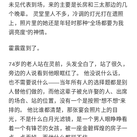
未见代表到场，来的主要是长房和三太那边的几
个晚辈。 灵堂里人不多，冷调的灯光打在遗照
上，照片里的她还是年轻时那种"全场都要为我
调亮度"的神情。
霍震霆到了。
74岁的老人站在灵前，头发全白了，站了很久，
旁边的人说看到他眼眶红了。 他没说什么话，
也不需要说什么——当年所有人的选择题都是别
人替他们做的，而他这辈子被允许娶的人、出席
的场合、站的位置，没有一个是按照"想不想"来
排的。 他比谁都清楚，那张宴会照片上的目
光，不是什么白月光滤镜，是一个男人眼睁睁看
着一个有锋芒的女孩，被一座金碧辉煌的房子一