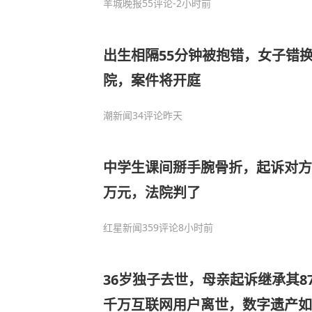
羊城晚报
55评论
-2小时前
出生相隔55分钟被抱错，女子错换
院，案件将开庭
潮新闻
34评论
昨天
中学生课间掰手腕骨折，起诉对方
万元，法院判了
红星新闻
359评论
8小时前
36岁独子去世，母亲起诉继承其8
千万互联网用户离世，数字遗产如