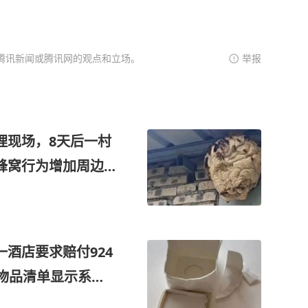
腾讯新闻或腾讯网的观点和立场。
举报
理现场，8天后一村
蜂窝行为增加周边
朝闻法治
酒店要求赔付924
其物品清单显示系骨
规