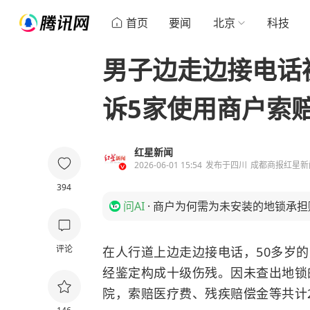
首页
要闻
北京
科技
男子边走边接电话
诉5家使用商户索赔
红星新闻
2026-06-01 15:54
发布于
四川
成都商报红星新
394
问AI
·
商户为何需为未安装的地锁承担
评论
在人行道上边走边接电话，50多岁
经鉴定构成十级伤残。因未查出地锁
院，索赔医疗费、残疾赔偿金等共计