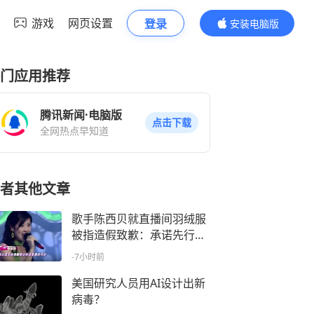
游戏
网页设置
登录
安装电脑版
内容更精彩
门应用推荐
腾讯新闻·电脑版
点击下载
全网热点早知道
者其他文章
歌手陈西贝就直播间羽绒服
被指造假致歉：承诺先行全
额退款，涉事销售额约300
-7小时前
万元
美国研究人员用AI设计出新
病毒？