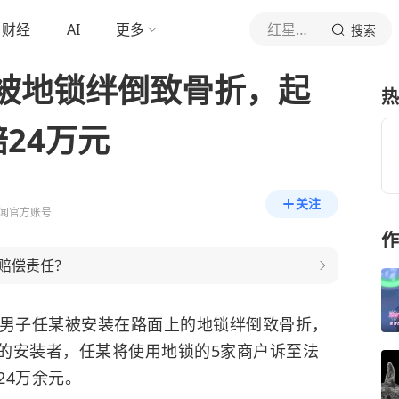
财经
AI
更多
红星新闻
搜索
被地锁绊倒致骨折，起
热
24万元
关注
闻官方账号
作
赔偿责任？
的男子任某被安装在路面上的地锁绊倒致骨折，
的安装者，任某将使用地锁的5家商户诉至法
24万余元。