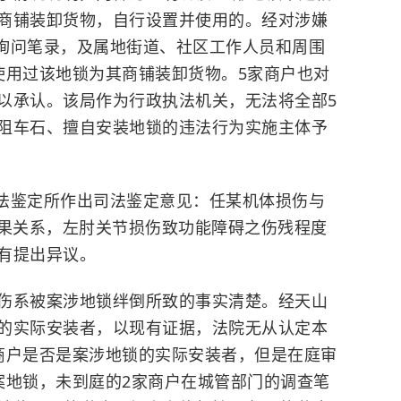
商铺装卸货物，自行设置并使用的。经对涉嫌
作询问笔录，及属地街道、社区工作人员和周围
使用过该地锁为其商铺装卸货物。5家商户也对
以承认。该局作为行政执法机关，无法将全部5
阻车石、擅自安装地锁的违法行为实施主体予
司法鉴定所作出司法鉴定意见：任某机体损伤与
接因果关系，左肘关节损伤致功能障碍之伤残程度
有提出异议。
伤系被案涉地锁绊倒所致的事实清楚。经天山
的实际安装者，以现有证据，法院无从认定本
商户是否是案涉地锁的实际安装者，但是在庭审
案地锁，未到庭的2家商户在城管部门的调查笔