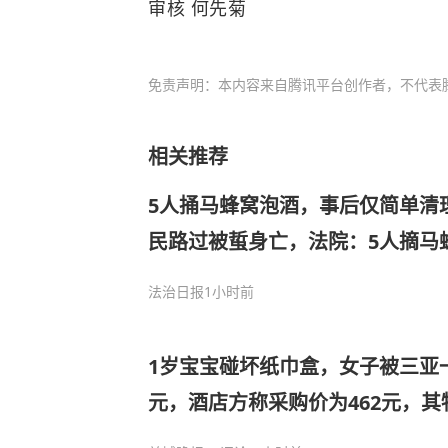
审核 何先菊
免责声明：本内容来自腾讯平台创作者，不代表
相关推荐
5人捅马蜂窝泡酒，事后仅简单清
民路过被蜇身亡，法院：5人摘马
安全风险，承担30%赔偿责任｜
法治日报
1小时前
1岁宝宝碰坏纸巾盒，女子被三亚一
元，酒店方称采购价为462元，
瓷用品，当地市监部门回应：不违