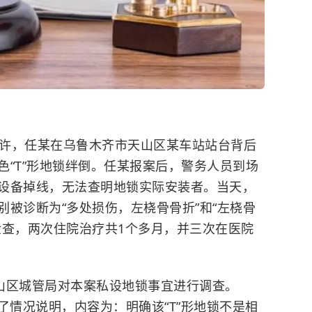
19时许，任某在乌鲁木齐市天山区某车站站台背后
色“T”形地锁绊倒。任某报案后，警务人员到场
设备掉线，无法查明地锁实际安装者。当天，
被诊断为“多处损伤，左桡骨骨折”和“左桡骨
检查，两次住院治疗共1个多月，并三次在医院
，天山区城管局对本案私设地锁事宜进行调查。
具了情况说明，内容为：明确该“T”形地锁不是相