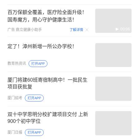
百万保额全覆盖，医疗险全面升级！
国寿魔方，用心守护健康生活！
00:06
广告
鼎立健康小助手
了解详情
定了！漳州新增一所公办学校！
教育热资讯
打开APP
厦门将建60班寄宿制高中！一批民生
项目获批复
厦门招考
打开APP
双十中学思明分校扩建项目交付 上新
900个初中学位
厦门日报
打开APP