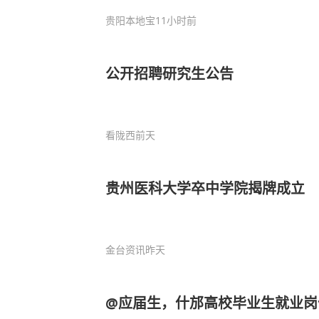
贵阳本地宝
11小时前
公开招聘研究生公告
看陇西
前天
贵州医科大学卒中学院揭牌成立
金台资讯
昨天
@应届生，什邡高校毕业生就业岗