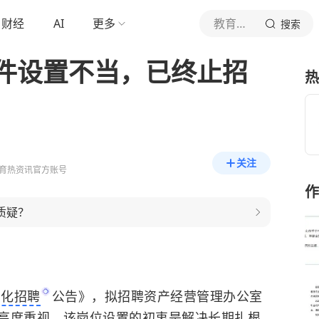
财经
AI
更多
教育热资讯
搜索
件设置不当，已终止招
热
关注
育热资讯官方账号
作
质疑？
简化招聘
公告》，拟招聘资产经营管理办公室
高度重视。该岗位设置的初衷是解决长期扎根