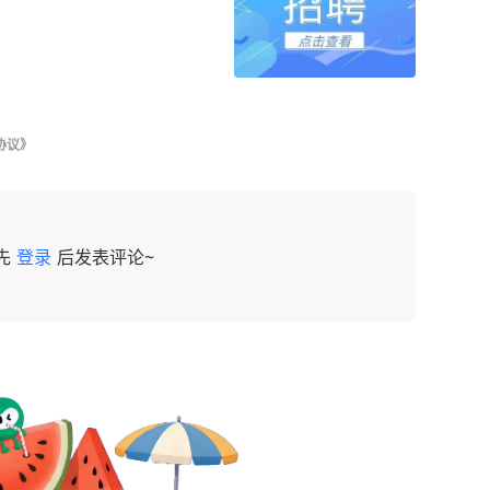
协议》
先
登录
后发表评论~