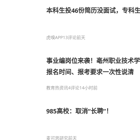
本科生投46份简历没面试，专科
虎嗅APP
13评论
前天
事业编岗位来袭！亳州职业技术学
报名时间、报考要求一次性说清
教育热资讯
4评论
14小时前
985高校：取消“长聘”！
麦可思研究
前天