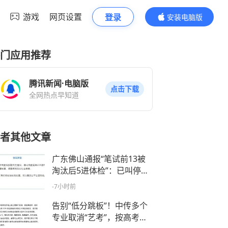
游戏
网页设置
登录
安装电脑版
内容更精彩
门应用推荐
腾讯新闻·电脑版
点击下载
全网热点早知道
者其他文章
广东佛山通报“笔试前13被
淘汰后5进体检”：已叫停学
校招聘工作，成立专门调查
-7小时前
组，开展全面核查
告别“低分跳板”！中传多个
专业取消“艺考”，按高考文