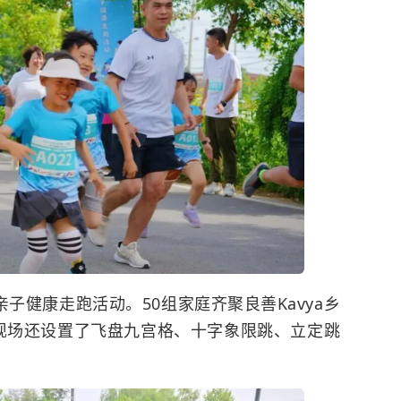
亲子健康走跑活动。50组家庭齐聚良善
Kavya
乡
现场还设置了飞盘九宫格、十字象限跳、立定跳