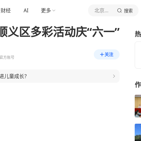
财经
AI
更多
北京日报客户端
搜索
顺义区多彩活动庆“六一”
热
关注
官方账号
进儿童成长？
作