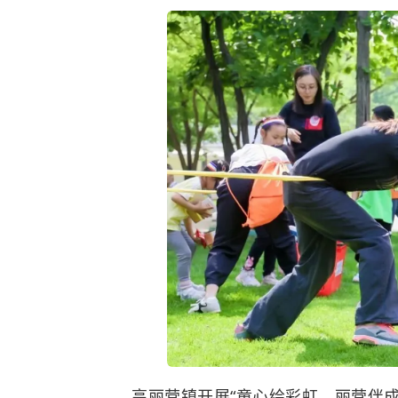
高丽营镇
开展“童心绘彩虹，丽营伴