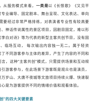
。从服务模式来看，
一类是
以《长恨歌》《又见平
打专业编导、固定剧本、舞台呈现、文化表达、单向
需要经过非常严格排练，对表演者专业性有较高要
签、神话传说属性的景区项目，因剧目固定，难以形
《李白对诗》等为代表的新型主客共创节目，没有固
、临场互动， 每次输出内容独一无二。属于轻资
就了不同游客参与主体的差异，产生了内容的不同和
言，这种“主客共创”模式，只需提供场景和互动规
吸引游客参与，在此场景下游客既是观众也是演员，
是万岁山、
大唐不夜城
等文旅项目持续火爆、快速裂
核心是为游客提供不同的情绪价值和观看体验。
共创”的四大关键要素