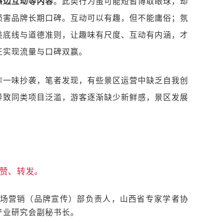
擦边互动等内容
。此类行为虽可能短暂博取眼球，却
损害品牌长期口碑。互动可以有趣，但不能庸俗；氛
美底线与道德准则，让趣味有尺度、互动有内涵，才
正实现流量与口碑双赢。
作一味抄袭，笔者发现，有些景区运营中缺乏自我创
导致同类项目泛滥，游客逐渐缺少新鲜感，景区发展
赞、转发。
市场营销（品牌宣传）部负责人，山西省专家学者协
产业研究会副秘书长。