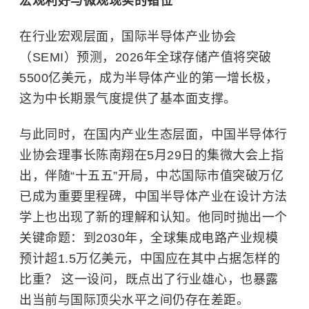
宏观利好与微观现实的错位
在行业宏观层面，国际半导体产业协会
（SEMI）预测，2026年全球存储产值将突破
5500亿美元，成为半导体产业的第一增长极，
这为中长期景气度提供了基本面支撑。
与此同时，在国内产业生态层面，中国半导体行
业协会理事长陈南翔在5月29日的集微大会上指
出，伴随“十五五”开局，中芯国际市值突破万亿
已成为重要里程碑，中国半导体产业在设计方法
学上也出现了新的理解和认知。他同时抛出一个
关键命题：到2030年，全球集成电路产业规模
预计超1.5万亿美元，中国应在其中占据怎样的
比重？ 这一设问，既点出了行业雄心，也暴露
出当前与国际顶尖水平之间仍存在差距。