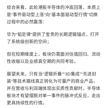
综合来看，此轮港股半导体的冲高回落，本质上
是“事件驱动型上涨”向“基本面驱动型行情”切换
过程中的必然震荡：
华为“韬定律”提供了宝贵的长期逻辑锚点，打开
了系统级创新的空间；
但在短期维度上，板块仍需面对估值回归、流动
性收缩以及业绩真空期的共同考验。
展望未来，只有当“逻辑折叠”“3D集成”“先进封
装”等技术路线真正转化为可量产的商业产品，
并在营收与利润端体现出实质性贡献时，半导体
板块才有望摆脱对单一事件的脉冲式反应，走出
更具持续性的行情。