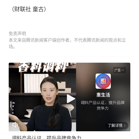
（财联社 童古）
免责声明
本文来自腾讯新闻客户端创作者，不代表腾讯新闻的观点和立
场。
广告
了解详情
调料产品认证，提升品牌竞争力