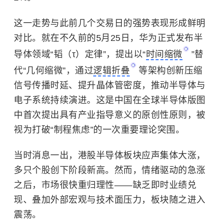
这一走势与此前几个交易日的强势表现形成鲜明
对比。就在不久前的5月25日，华为正式发布半
导体领域“韬（τ）定律”，提出以“
时间缩微
”替
代“几何缩微”，通过
逻辑折叠
等架构创新压缩
信号传播时延、提升晶体管密度，推动半导体与
电子系统持续演进。这是中国在全球半导体版图
中首次提出具有产业指导意义的原创性原则，被
视为打破“制程焦虑”的一次重要理论突围。
当时消息一出，港股半导体板块应声集体大涨，
多只个股创下阶段新高。然而，情绪驱动的急涨
之后，市场很快重归理性——缺乏即时业绩兑
现、叠加外部宏观与技术面压力，板块随之进入
震荡。