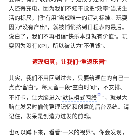
人还得充电。
因为我们不知不觉把“效率”当成生
活的标尺，把“有用”当成唯一的评判标准。玩耍
因为“没有产出”，就被悄悄挤到日程表的最后。
说白了，我们不再相信“快乐本身就有价值”。玩
耍因为没有KPI，所以被认为“不值钱”。
返璞归真，让
我们“重返乐园”
其实，我们不用
回到过去，只要给现在的自己一
点点“留白”。每天留一段“空白时间”
，
不安排、
不打卡，让大脑进入“
默认模式网络
”
，
就是
大
脑在发呆时偷偷整理记忆和创意的后台系统
。请
记住，
发呆是创造力迸发的前戏
。
也可以
蹲下来
，
看看“一米的视界”
。
你会发现，