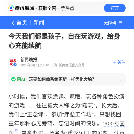
· 获取全网一手热点
打开
首页
新闻
无障碍
今天我们都是孩子，自在玩游戏，给身
心充能续航
新民晚报
关注
2026年6月1日11:40
上海
新民晚报官方账号
问AI
·
玩耍如何像系统更新一样优化大脑？
小时候，我们喜欢涂鸦、疯跑、玩各种角色扮演
的游戏……往往被大人称之为“瞎玩”。长大后，
我们上“正念课”、参加“疗愈工作坊”，只想找回
童年那种心无旁骛、忘记时间的快乐。“
600号画
廊
”曾举办过一场名为“重返乐园”的展览，认真