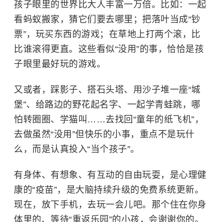
孩子眼里的世界比大人丰富一万倍
。
比如：一起
看蚂蚁搬家，猜它们要去哪里；把落叶当成“钞
票”
，
玩买东西的游戏；在草地上打两个滚，比
比谁滚得更直。这些看似“没用”的事，恰恰是孩
子眼里最好玩的游戏。
又或者，
踩影子、搭石头塔、用沙子堆一座“城
堡”、给路边的野花起名字、一起学青蛙跳
，哪
怕
转圈圈
、
学猫叫
……
去
找回“
童年的
纸飞机”
，
去做
虽然
“没用”但快乐的小事，
重点不是玩什
么，而是认真投入“当个孩子”。
有身体、有想象、有互动的自由玩耍，是心理健
康的“疫苗”，是大脑持续升级的免费系统更新。
现在，放下手机，去玩一会儿吧。那个住在你身
体里的、等待“重返乐园”的小孩，会谢谢你的。