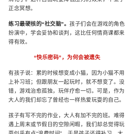
正念冥想。
练习最硬核的“社交脑”
。
孩子们会在
游戏
的
角色
扮演
中，
学会妥协和谈判
，这
比任何情商课都来
得
有效
。
“快乐密码”
，为何会被遗失
有孩子说：
累的时候想变成小猫，因为小猫不用
上补习班
；
但跟朋友一起玩时，就不想变了
。没
错，
游戏
治愈
孤独，玩伴
疗愈
一切。
可是，作为
大人的我们却忘了曾经也一样热爱玩耍的自己。
孩子有写不完的作业，大人有加不完的班。难得
遇上周末或节假日的空隙闲暇，我们却总觉得玩
耍似乎有点“浪费时间”，于是孩子还得补习，大