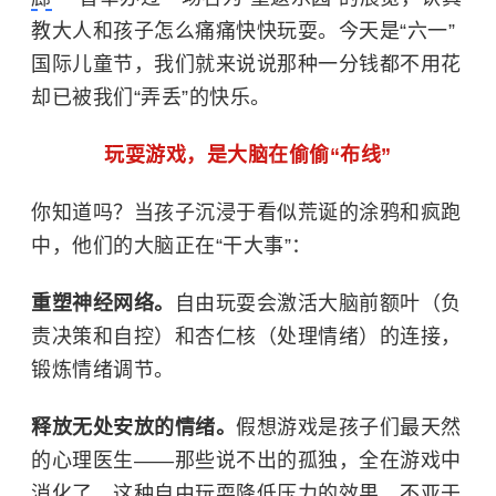
教大人和孩子怎么痛痛快快玩耍。今天是“六一”
国际儿童节，我们就来说说那种一分钱都不用花
却已被我们“弄丢”的快乐。
玩耍
游戏
，
是大脑在偷偷“布线”
你知道吗？
当孩子
沉浸
于看似荒诞的涂鸦和疯跑
中
，他们的大脑正在
“
干大事
”
：
重塑神经网络
。
自由玩耍
会激活
大脑前额叶（负
责决策和自控）和杏仁核（处理情绪）的连接
，
锻炼情绪调节
。
释放无处安放的情绪
。
假想游戏是孩子们最天然
的心理医生
——
那些
说不出
的
孤独，
全
在游戏中
消化
了
。
这种自由玩耍降低
压力
的效果，不亚于