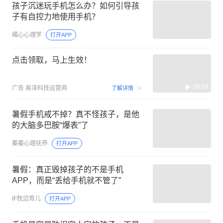
孩子沉迷玩手机怎么办？如何引导孩
子有自控力地使用手机？
橘心心理学
打开APP
点击领取，马上生效！
00:09
广告
易泽科技运营商
了解详情
暑假手机戒不掉？真不怪孩子，是他
的大脑多巴胺“爆表”了
蓁蓁心理抚养
打开APP
暑假：真正毁掉孩子的不是手机
APP，而是“丢给手机就不管了”
IF枕边育儿
打开APP