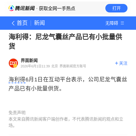
· 获取全网一手热点
打开
首页
新闻
无障碍
海利得：尼龙气囊丝产品已有小批量供
货
界面新闻
关注
2026年6月1日11:39
北京
界面新闻官方账号
海利得
6月1日在互动平台表示，公司尼龙气囊丝
产品已有小批量供货。
免责声明
本文来自腾讯新闻客户端创作者，不代表腾讯新闻的观点和立
场。