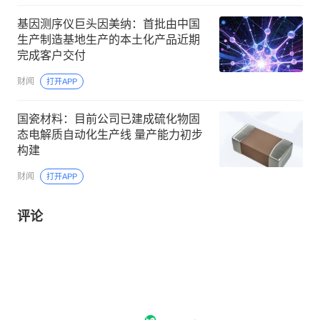
基因测序仪巨头因美纳：首批由中国
生产制造基地生产的本土化产品近期
完成客户交付
财闻
打开APP
国瓷材料：目前公司已建成硫化物固
态电解质自动化生产线 量产能力初步
构建
财闻
打开APP
评论