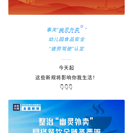
事关“
幽灵外卖
”
幼儿园食品安全
“疲劳驾驶”认定
……
今天起
这些新规将影响你我生活！
👇👇👇