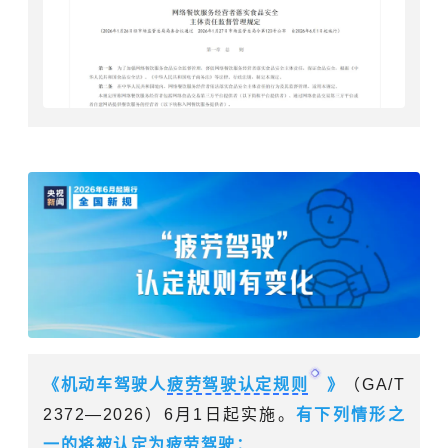
《机动车驾驶人
疲劳驾驶认定规则
》
（GA/T
2372—2026）6月1日起实施。
有下列情形之
一的将被认定为疲劳驾驶：