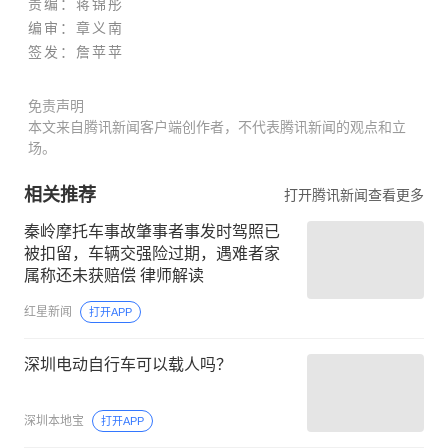
责编：
蒋锦彤
编审：章义南
签发：
詹苹苹
免责声明
本文来自腾讯新闻客户端创作者，不代表腾讯新闻的观点和立
场。
相关推荐
打开腾讯新闻查看更多
秦岭摩托车事故肇事者事发时驾照已
被扣留，车辆交强险过期，遇难者家
属称还未获赔偿 律师解读
红星新闻
打开APP
深圳电动自行车可以载人吗？
深圳本地宝
打开APP