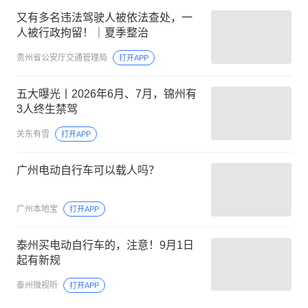
又有多名违法驾驶人被依法查处，一
人被行政拘留！｜夏季整治
贵州省公安厅交通管理局
打开APP
五大曝光丨2026年6月、7月，锦州有
3人终生禁驾
关东有雪
打开APP
广州电动自行车可以载人吗？
广州本地宝
打开APP
泰州买电动自行车的，注意！9月1日
起有新规
泰州微视听
打开APP