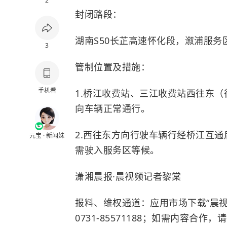
2
封闭路段：
湖南S50长芷高速怀化段，溆浦服
3
管制位置及措施：
手机看
1.桥江收费站、三江收费站西往东
向车辆正常通行。
2.西往东方向行驶车辆行经桥江互
元宝 · 新闻妹
需驶入服务区等候。
潇湘晨报·晨视频记者黎棠
报料、维权通道：应用市场下载“晨视
0731-85571188；如需内容合作