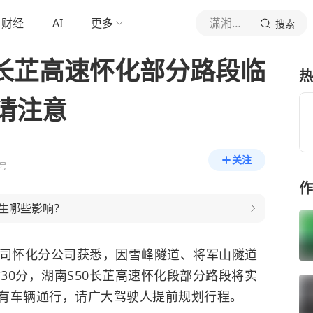
财经
AI
更多
潇湘晨报
搜索
0长芷高速怀化部分路段临
热
请注意
关注
号
作
生哪些影响？
公司怀化分公司获悉，因雪峰隧道、将军山隧道
时30分，湖南S50长芷高速怀化段部分路段将实
有车辆通行，请广大驾驶人提前规划行程。