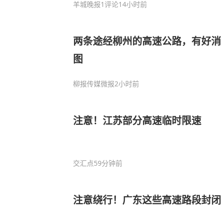
羊城晚报
1评论
14小时前
两条途经柳州的高速公路，有好消
图
柳报传媒微报
2小时前
注意！江苏部分高速临时限速
交汇点
59分钟前
注意绕行！广东这些高速路段封闭