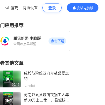
游戏
网页设置
登录
安装电脑版
内容更精彩
门应用推荐
腾讯新闻·电脑版
点击下载
全网热点早知道
者其他文章
成毅与粉丝双向奔赴盛夏之
约
00:19
-7小时前
河南郏县县城铸铁锅工人年
薪30万上二休一，县城铸铁