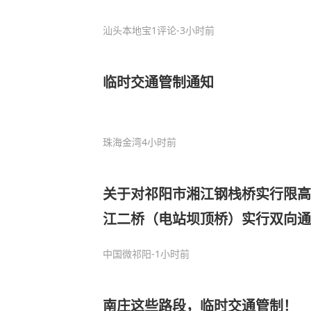
汕头本地宝
1评论
-3小时前
临时交通管制通知
珠海金湾
4小时前
关于对祁阳市湘江钢栈桥实行限高
江二桥（电站坝顶桥）实行双向通
中国微祁阳
-1小时前
南庄这些路段，临时交通管制！