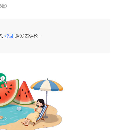
协议》
先
登录
后发表评论~