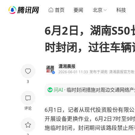
首页
要闻
北京
科技
6月2日，湖南S5
时封闭，过往车辆
潇湘晨报
2026-06-01 11:33
发布于
湖南
潇湘晨报官方账
3
问AI
·
临时封闭措施对周边交通网络产
评论
6月1日，记者从现代投资股份有限
开展设备更换作业，6月2日7时至9
施临时封闭，封闭期间该路段禁止所