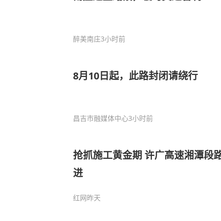
醉美南庄
3小时前
8月10日起，此路封闭请绕行
昌吉市融媒体中心
3小时前
抢抓施工黄金期 许广高速湘潭段
进
红网
昨天