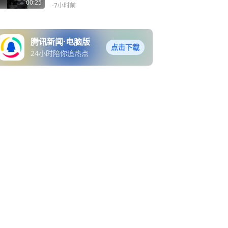
锅工人年薪30万一年休仨月
00:25
-7小时前
腾讯新闻·电脑版
点击下载
24小时陪你追热点